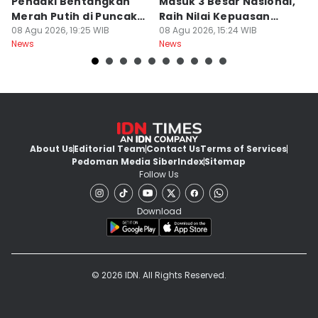
Pendaki Bentangkan
Masuk 3 Besar Nasional,
B
Merah Putih di Puncak
Raih Nilai Kepuasan
M
Dempo
08 Agu 2026, 19:25 WIB
86,65
08 Agu 2026, 15:24 WIB
08
News
News
Ne
About Us
Editorial Team
Contact Us
Terms of Services
Pedoman Media Siber
Index
Sitemap
Follow Us
Download
© 2026 IDN. All Rights Reserved.