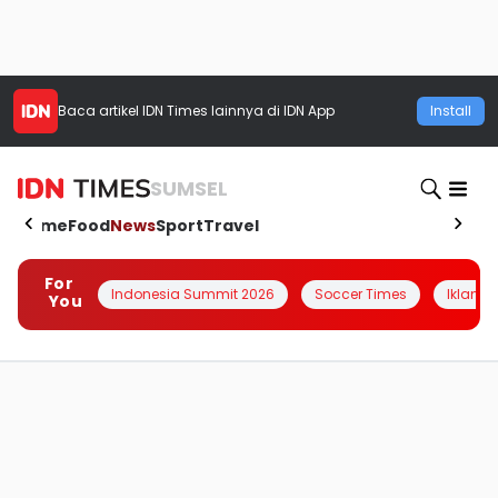
Baca artikel
IDN Times
lainnya di IDN App
Install
SUMSEL
Home
Food
News
Sport
Travel
For
Indonesia Summit 2026
Soccer Times
Iklanin 
You