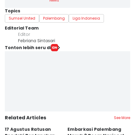
News
Topics
Sumsel United
Palembang
Liga Indonesia
Editorial Team
Editor
Febriana Sintasari
Tonton lebih seru di
Related Articles
See More
17 Agustus Ratusan
Embarkasi Palembang
K