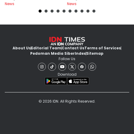
News
News
Ne
About Us
Editorial Team
Contact Us
Terms of Services
Pedoman Media Siber
Index
Sitemap
Follow Us
Download
© 2026 IDN. All Rights Reserved.