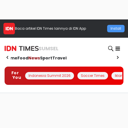
Baca artikel
IDN Times
lainnya di IDN App
Install
SUMSEL
Home
Food
News
Sport
Travel
For
Indonesia Summit 2026
Soccer Times
Iklanin 
You