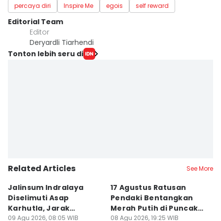
percaya diri
Inspire Me
egois
self reward
Editorial Team
Editor
Deryardli Tiarhendi
Tonton lebih seru di
Related Articles
See More
Jalinsum Indralaya
17 Agustus Ratusan
E
Diselimuti Asap
Pendaki Bentangkan
M
Karhutla, Jarak
Merah Putih di Puncak
R
Pandang 30 Meter
09 Agu 2026, 08:05 WIB
Dempo
08 Agu 2026, 19:25 WIB
8
08