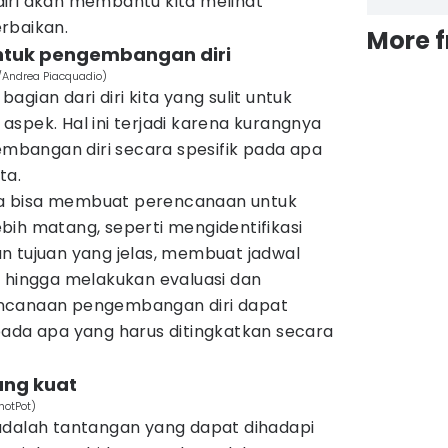
iri akan membantu kita melihat
rbaikan.
More 
ntuk pengembangan diri
/Andrea Piacquadio)
gian dari diri kita yang sulit untuk
spek. Hal ini terjadi karena kurangnya
bangan diri secara spesifik pada apa
ta.
kita bisa membuat perencanaan untuk
bih matang, seperti mengidentifikasi
n tujuan yang jelas, membuat jadwal
, hingga melakukan evaluasi dan
ncanaan pengembangan diri dapat
pada apa yang harus ditingkatkan secara
ang kuat
hotPot)
adalah tantangan yang dapat dihadapi