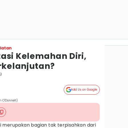
latan
asi Kelemahan Diri,
rkelanjutan?
g
Add Us on Google
h O'Donnell)
 merupakan bagian tak terpisahkan dari