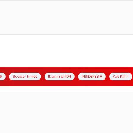
6
Soccer Times
Iklanin di IDN
INSIDENESIA
Yuk Pilih !