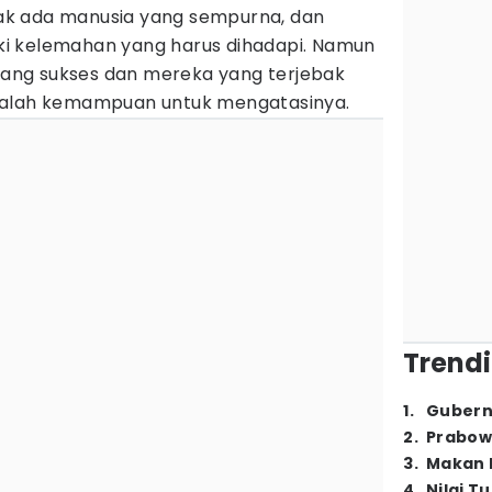
idak ada manusia yang sempurna, dan
liki kelemahan yang harus dihadapi. Namun
ng sukses dan mereka yang terjebak
dalah kemampuan untuk mengatasinya.
Trendi
1
.
Gubern
2
.
Prabow
3
.
Makan B
4
.
Nilai T