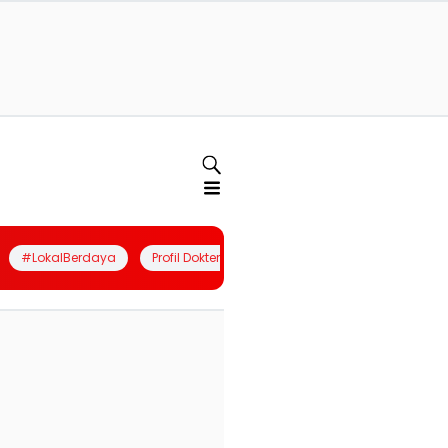
#LokalBerdaya
Profil Dokter
Quiz
Join Community