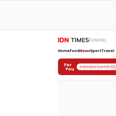
SUMSEL
Home
Food
News
Sport
Travel
For
Indonesia Summit 202
You