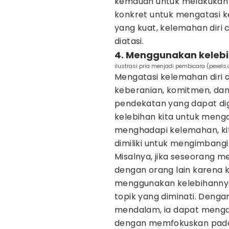
kemauan untuk melakukan
konkret untuk mengatasi 
yang kuat, kelemahan diri 
diatasi.
4. Menggunakan keleb
ilustrasi pria menjadi pembicara (pexel
Mengatasi kelemahan diri 
keberanian, komitmen, dan 
pendekatan yang dapat d
kelebihan kita untuk meng
menghadapi kelemahan, ki
dimiliki untuk mengimbang
Misalnya, jika seseorang 
dengan orang lain karena k
menggunakan kelebihanny
topik yang diminati. Den
mendalam, ia dapat menga
dengan memfokuskan pada to