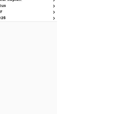
tus
FF
026