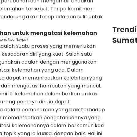
 perubahan dan mengambil tindakan
kelemahan tersebut. Tanpa komitmen
cenderung akan tetap ada dan sulit untuk
Trend
ihan untuk mengatasi kelemahan
Sumat
s.com/Rica Naypa)
adalah suatu proses yang memerlukan
kesadaran diri yang kuat. Salah satu
igunakan adalah dengan menggunakan
atasi kelemahan yang ada. Dalam
ta dapat memanfaatkan kelebihan yang
i dan mengatasi hambatan yang muncul.
memiliki kelemahan dalam berkomunikasi
urang percaya diri, ia dapat
a dalam pemahaman yang baik terhadap
gan memanfaatkan pengetahuannya yang
tasi kelemahannya dalam berkomunikasi
pik yang ia kuasai dengan baik. Hal ini