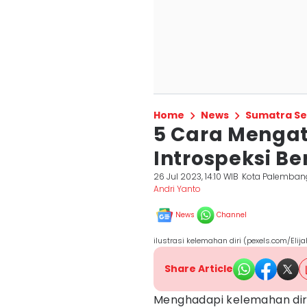
Home
News
Sumatra Se
5 Cara Mengat
Introspeksi Be
26 Jul 2023, 14:10 WIB
Kota Palemban
Andri Yanto
News
Channel
ilustrasi kelemahan diri (pexels.com/Elija
Share Article
Menghadapi kelemahan diri