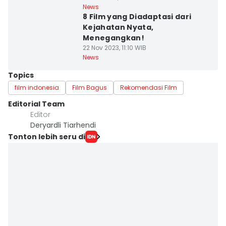
News
8 Film yang Diadaptasi dari
Kejahatan Nyata,
Menegangkan!
22 Nov 2023, 11:10 WIB
News
Topics
film indonesia
Film Bagus
Rekomendasi Film
Editorial Team
Editor
Deryardli Tiarhendi
Tonton lebih seru di