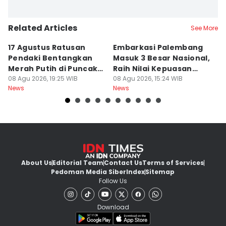
Related Articles
See More
17 Agustus Ratusan
Embarkasi Palembang
K
Pendaki Bentangkan
Masuk 3 Besar Nasional,
B
Merah Putih di Puncak
Raih Nilai Kepuasan
M
Dempo
08 Agu 2026, 19:25 WIB
86,65
08 Agu 2026, 15:24 WIB
08
News
News
Ne
About Us
Editorial Team
Contact Us
Terms of Services
Pedoman Media Siber
Index
Sitemap
Follow Us
Download