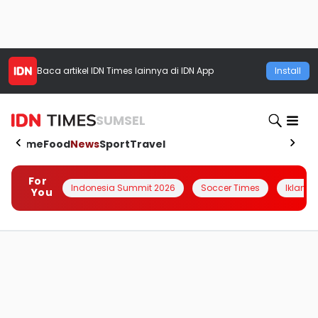
Baca artikel
IDN Times
lainnya di IDN App
Install
SUMSEL
Home
Food
News
Sport
Travel
For
Indonesia Summit 2026
Soccer Times
Iklanin 
You