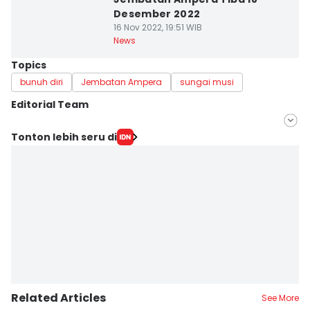
Desember 2022
16 Nov 2022, 19:51 WIB
News
Topics
bunuh diri
Jembatan Ampera
sungai musi
Editorial Team
Editor
Tonton lebih seru di
Feny Maulia Agustin
Editor
Deryardli Tiarhendi
Related Articles
See More