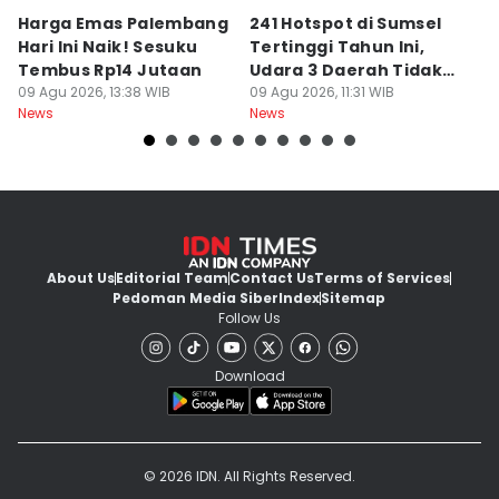
Harga Emas Palembang
241 Hotspot di Sumsel
J
Hari Ini Naik! Sesuku
Tertinggi Tahun Ini,
D
Tembus Rp14 Jutaan
Udara 3 Daerah Tidak
K
09 Agu 2026, 13:38 WIB
Sehat
09 Agu 2026, 11:31 WIB
P
09
News
News
Ne
About Us
Editorial Team
Contact Us
Terms of Services
Pedoman Media Siber
Index
Sitemap
Follow Us
Download
© 2026 IDN. All Rights Reserved.