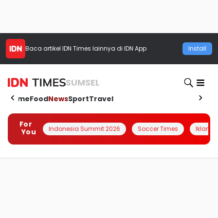
Baca artikel
IDN Times
lainnya di IDN App
Install
SUMSEL
Home
Food
News
Sport
Travel
For
Indonesia Summit 2026
Soccer Times
Iklanin 
You