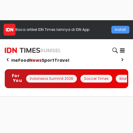
Baca artikel
IDN Times
lainnya di IDN App
Install
SUMSEL
Home
Food
News
Sport
Travel
For
Indonesia Summit 2026
Soccer Times
Iklanin 
You