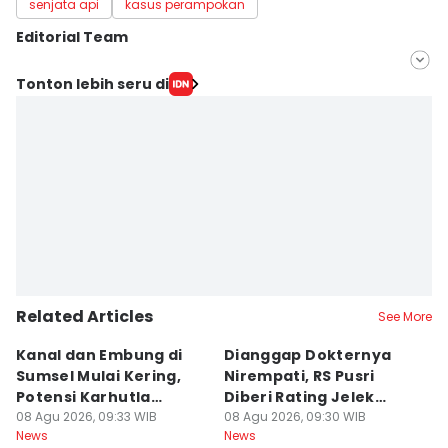
senjata api
kasus perampokan
Editorial Team
Editor
Tonton lebih seru di
Deryardli Tiarhendi
Editor
Rangga Erfizal
Related Articles
See More
Kanal dan Embung di
Dianggap Dokternya
S
Sumsel Mulai Kering,
Nirempati, RS Pusri
D
Potensi Karhutla
Diberi Rating Jelek
P
Meningkat
08 Agu 2026, 09:33 WIB
Warga Net
08 Agu 2026, 09:30 WIB
K
08
News
News
Ne