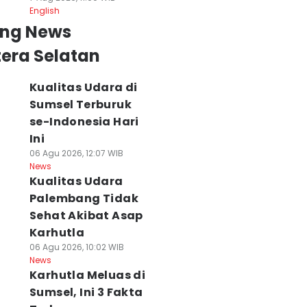
English
ing News
era Selatan
Kualitas Udara di
Sumsel Terburuk
se-Indonesia Hari
Ini
06 Agu 2026, 12:07 WIB
News
Kualitas Udara
Palembang Tidak
Sehat Akibat Asap
ol Pulau Rimau
24 Jam Hilang di
Kualitas Udara di
Karhutla
buka 1 Arah,
Hutan, Nenek di
Sumsel Terburu
06 Agu 2026, 10:02 WIB
utup Lagi Saat
Agam Ditemukan
se-Indonesia Har
News
acet Jalintim
Selamat
Ini
Karhutla Meluas di
erurai
06 Agu 2026, 14:46 WIB
06 Agu 2026, 12:07 WIB
Sumsel, Ini 3 Fakta
News
News
 Agu 2026, 15:54 WIB