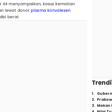
ir Ali menyampaikan, kasus kematian
an lewat donor
plasma konvalesen
isi berat.
Trendi
1
.
Gubern
2
.
Prabow
3
.
Makan B
4
.
Nilai T