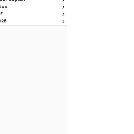
tus
FF
026