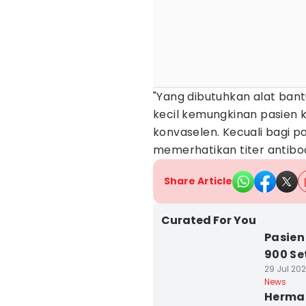
"Yang dibutuhkan alat ban
kecil kemungkinan pasien k
konvaselen. Kecuali bagi p
memerhatikan titer antibod
Share Article
Curated For You
Pasien
900 Se
29 Jul 202
News
Herman