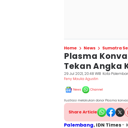
Home
News
Sumatra Se
Plasma Konva
Tekan Angka 
29 Jul 2021, 20:48 WIB
Kota Palemba
Feny Maulia Agustin
News
Channel
Ilustrasi melakukan donor Plasma konvas
Share Article
Palembang
, IDN Times
- 