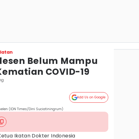
latan
lesen Belum Mampu
Kematian COVID-19
ng
Add Us on Google
elen (IDN Times/Dini Suciatiningrum)
Ketua Ikatan Dokter Indonesia