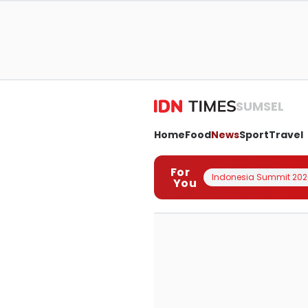
SUMSEL
Home
Food
News
Sport
Travel
For
Indonesia Summit 202
You