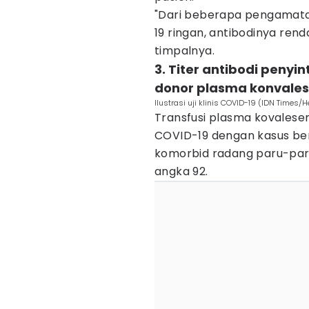
"Dari beberapa pengamat
19 ringan, antibodinya ren
timpalnya.
3. Titer antibodi penyi
donor plasma konvale
Ilustrasi uji klinis COVID-19 (IDN Times/
Transfusi plasma kovalese
COVID-19 dengan kasus bera
komorbid radang paru-paru,
angka 92.