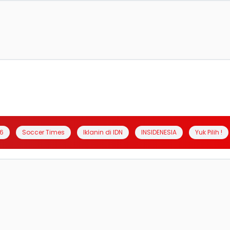
6
Soccer Times
Iklanin di IDN
INSIDENESIA
Yuk Pilih !