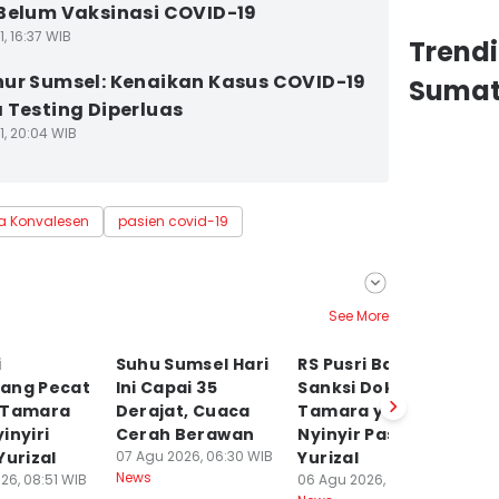
Belum Vaksinasi COVID-19
1, 16:37 WIB
Trend
ur Sumsel: Kenaikan Kasus COVID-19
Sumat
 Testing Diperluas
1, 20:04 WIB
a Konvalesen
pasien covid-19
See More
i
Suhu Sumsel Hari
RS Pusri Bakal
T
ang Pecat
Ini Capai 35
Sanksi Dokter
Di
 Tamara
Derajat, Cuaca
Tamara yang Ikut
T
inyiri
Cerah Berawan
Nyinyir Pasien
M
Yurizal
07 Agu 2026, 06:30 WIB
Yurizal
T
News
26, 08:51 WIB
06 Agu 2026, 17:31 WIB
06