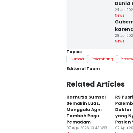
Dunia 
24 Jul 202
News
Gubern
karena
28 Jul 202
News
Topics
Sumsel
Palembang
Plasm
Editorial Team
Editor
Related Articles
Feny Maulia Agustin
Karhutla Sumsel
RS Pusr
Editor
Semakin Luas,
Palemb
Deryardli Tiarhendi
Manggala Agni
Dokter
Tambah Regu
yang Ny
Pemadam
Pasien 
07 Agu 2026, 10:43 WIB
07 Agu 20