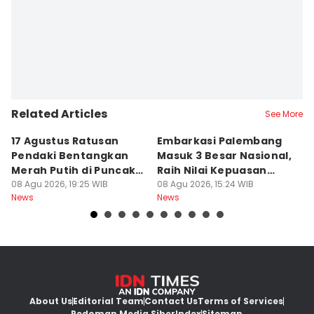
Rangga Erfizal
Related Articles
See More
17 Agustus Ratusan
Embarkasi Palembang
K
Pendaki Bentangkan
Masuk 3 Besar Nasional,
B
Merah Putih di Puncak
Raih Nilai Kepuasan
M
Dempo
08 Agu 2026, 19:25 WIB
86,65
08 Agu 2026, 15:24 WIB
08
News
News
Ne
About Us
Editorial Team
Contact Us
Terms of Services
Pedoman Media Siber
Index
Sitemap