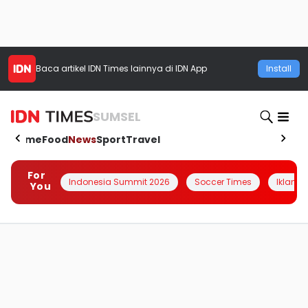
Baca artikel
IDN Times
lainnya di IDN App
Install
SUMSEL
Home
Food
News
Sport
Travel
For
Indonesia Summit 2026
Soccer Times
Iklanin 
You