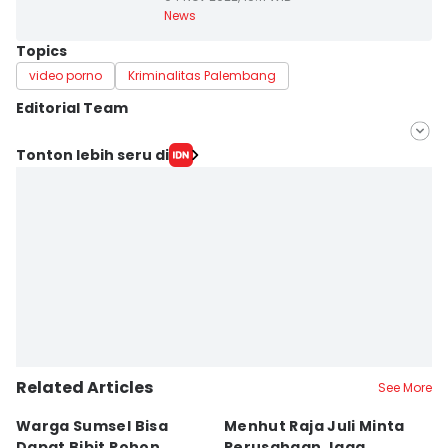
News
Topics
video porno
Kriminalitas Palembang
Editorial Team
Editor
Tonton lebih seru di
Deryardli Tiarhendi
Editor
Rangga Erfizal
Related Articles
See More
Warga Sumsel Bisa
Menhut Raja Juli Minta
M
Dapat Bibit Pohon
Perusahaan Jaga
T