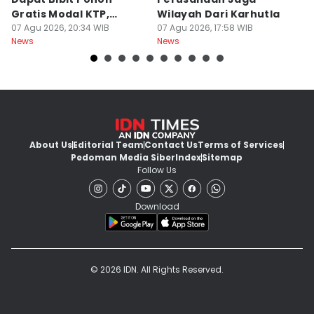
Gratis Modal KTP,
Wilayah Dari Karhutla
K
Menhut Beberkan
07 Agu 2026, 20:34 WIB
07 Agu 2026, 17:58 WIB
07
News
News
Ne
Caranya
About Us
Editorial Team
Contact Us
Terms of Services
Pedoman Media Siber
Index
Sitemap
Follow Us
Download
© 2026 IDN. All Rights Reserved.