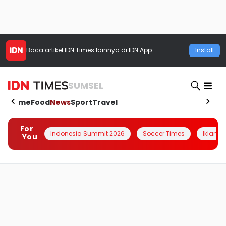
Baca artikel
IDN Times
lainnya di IDN App
Install
SUMSEL
Home
Food
News
Sport
Travel
For
Indonesia Summit 2026
Soccer Times
Iklanin 
You