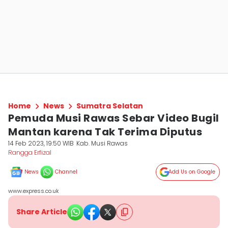
Home
News
Sumatra Selatan
Pemuda Musi Rawas Sebar Video Bugil
Mantan karena Tak Terima Diputus
14 Feb 2023, 19:50 WIB
Kab. Musi Rawas
Rangga Erfizal
News
Channel
Add Us on Google
www.express.co.uk
Share Article