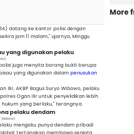
More 
4) datang ke kantor polisi dengan
ekira jam 11 malam," ujarnya, Minggu
pisau yang digunakan pelaku
lia)
olisi juga menyita barang bukti berupa
s pisau yang digunakan dalam
penusukan
an Ilir, AKBP Bagus Suryo Wibowo, pelaku
lres Ogan Ilir untuk penyelidikan lebih
s hukum yang berlaku," terangnya.
rena pelaku dendam
g Sedana)
pelaku mengaku punya dendam pribadi
a akibat tertangkap membawa senjata