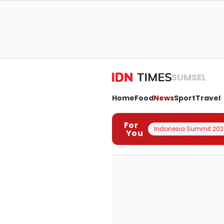
SUMSEL
Home
Food
News
Sport
Travel
For
Indonesia Summit 202
You