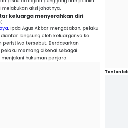
n pisau di bagian punggung dan pelaku
i melakukan aksi jahatnya.
ntar keluarga menyerahkan diri
i)
laya
, Ipda Agus Akbar mengatakan, pelaku
 diantar langsung oleh keluarganya ke
h peristiwa tersebut. Berdasarkan
ni pelaku memang dikenal sebagai
menjalani hukuman penjara.
Tonton leb