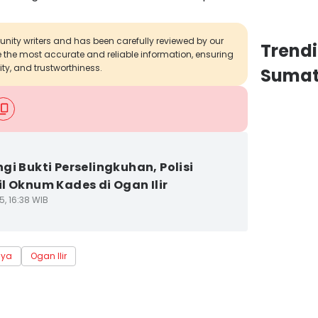
munity writers and has been carefully reviewed by our
Trend
de the most accurate and reliable information, ensuring
ity, and trustworthiness.
Sumat
gi Bukti Perselingkuhan, Polisi
l Oknum Kades di Ogan Ilir
5, 16:38 WIB
aya
Ogan Ilir