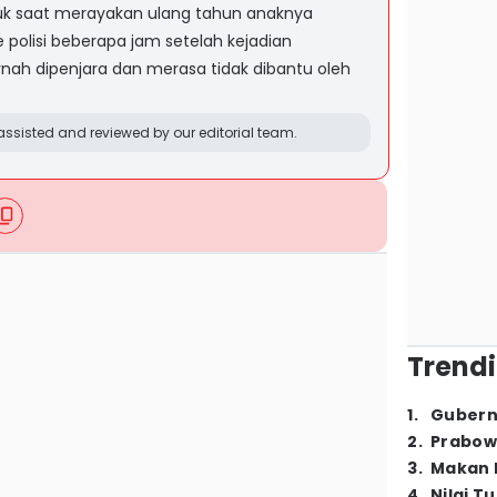
suk saat merayakan ulang tahun anaknya
 polisi beberapa jam setelah kejadian
nah dipenjara dan merasa tidak dibantu oleh
ssisted and reviewed by our editorial team.
Trendi
1
.
Gubern
2
.
Prabow
3
.
Makan B
4
.
Nilai T