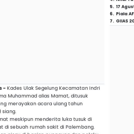
5
.
17 Agus
6
.
Piala A
7
.
GIIAS 2
 -
Kades Ulak Segelung Kecamatan Indri
a Muhammad alias Mamat, ditusuk
ang merayakan acara ulang tahun
 siang.
at meskipun menderita luka tusuk di
t di sebuah rumah sakit di Palembang.