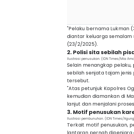
"Pelaku bernama Lukman (3
diantar keluarga semalam s
(23/2/2025).
2. Polisi sita sebilah 
Ilustrasi penusukan. (IDN Times/Mia Ama
Selain menangkap pelaku, p
sebilah senjata tajam jeni
tersebut.
"Atas petunjuk Kapolres Og
kemudian diamankan di Mapo
lanjut dan menjalani prose
3. Motif penusukan ka
Ilustrasi pembunuhan. (IDN Times/Agun
Terkait motif penusukan, 
lantaran pernah dipenjar