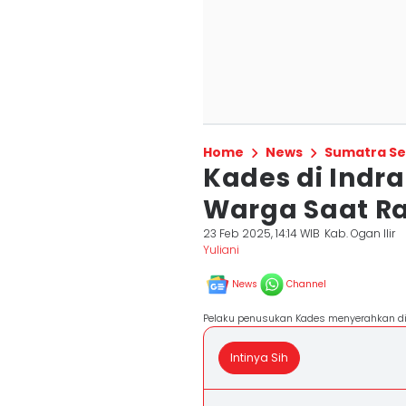
Home
News
Sumatra Se
Kades di Indra
Warga Saat R
23 Feb 2025, 14:14 WIB
Kab. Ogan Ilir
Yuliani
News
Channel
Pelaku penusukan Kades menyerahkan diri 
Intinya Sih