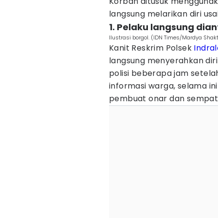
Korban ditusuk menggunaka
langsung melarikan diri usa
1. Pelaku langsung dia
Ilustrasi borgol. (IDN Times/Mardya Shakt
Kanit Reskrim Polsek
Indra
langsung menyerahkan diri
polisi beberapa jam setela
informasi warga, selama i
pembuat onar dan sempat 