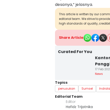
desanya,” jelasnya.
This article is written by our com
editorial team. We strive to provi
high standards of quality, credibil
Share Article
Curated For You
Kanton
Panggi
17 Feb 202
News
Topics
penusukan
Sumsel
Indral
Editorial Team
Editor
Hafidz Trijatnika