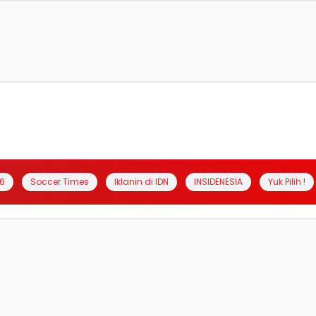
6
Soccer Times
Iklanin di IDN
INSIDENESIA
Yuk Pilih !