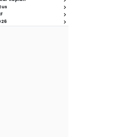
tus
FF
026