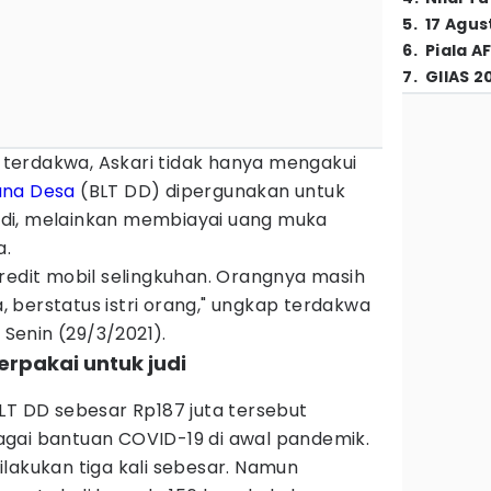
5
.
17 Agus
6
.
Piala A
7
.
GIIAS 2
terdakwa, Askari tidak hanya mengakui
na Desa
(BLT DD) dipergunakan untuk
di, melainkan membiayai uang muka
a.
redit mobil selingkuhan. Orangnya masih
 berstatus istri orang," ungkap terdakwa
 Senin (29/3/2021).
erpakai untuk judi
LT DD sebesar Rp187 juta tersebut
gai bantuan COVID-19 di awal pandemik.
lakukan tiga kali sebesar. Namun