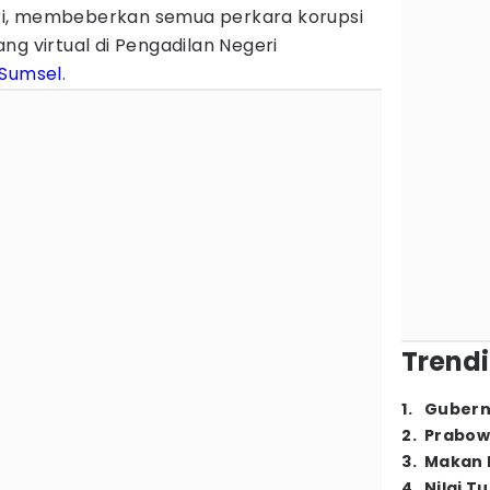
i, membeberkan semua perkara korupsi
ng virtual di Pengadilan Negeri
Sumsel
.
Trendi
1
.
Gubern
2
.
Prabow
3
.
Makan B
4
.
Nilai T