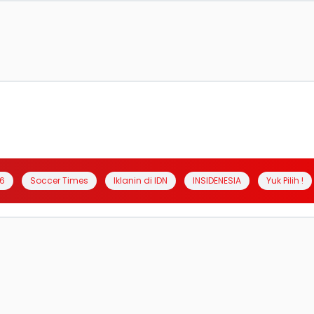
6
Soccer Times
Iklanin di IDN
INSIDENESIA
Yuk Pilih !