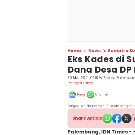
Home
News
Sumatra Se
Eks Kades di 
Dana Desa DP 
30 Mar 2021, 07:19 WIB
Kota Palemba
Rangga Erfizal
News
Channel
Pengadilan Negeri Klas 1A Palembang Kh
Share Article
Palembang, IDN Times
- 