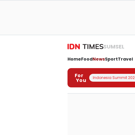
SUMSEL
Home
Food
News
Sport
Travel
For
Indonesia Summit 202
You