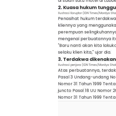
di salah satu motel di Lubu
2. Kuasa hukum tunggu
Ilustrasi Koruptor (IDN Times/Mardya Sha
Penasihat hukum terdakwa
kliennya yang menggunaka
perempuan selingkuhannya
mengenai perbuatannya it
"Baru nanti akan kita lak
selaku klien kita," ujar dia.
3. Terdakwa dikenakan 
Ilustrasi penjara (IDN Times/Mardya Shak
Atas perbuatannya, terdakw
Pasal 3 Undang-undang No
Nomor 31 Tahun 1999 Tent
juncto Pasal 18 UU Nomor 
Nomor 31 Tahun 1999 Tentan