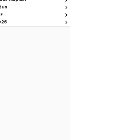
tus
FF
026