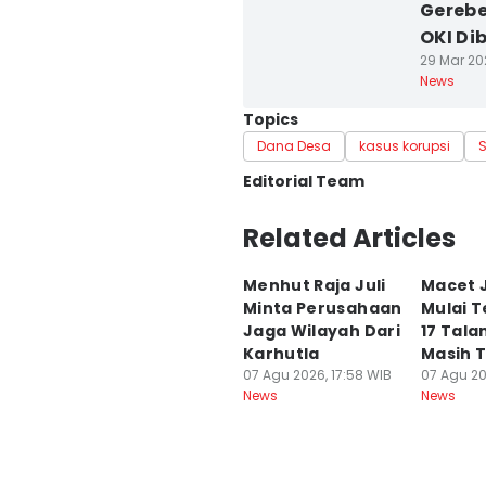
Gerebe
OKI Di
29 Mar 202
News
Topics
Dana Desa
kasus korupsi
Editorial Team
Editor
Related Articles
Deryardli Tiarhendi
Menhut Raja Juli
Macet J
Editor
Minta Perusahaan
Mulai T
Rangga Erfizal
Jaga Wilayah Dari
17 Tala
Karhutla
Masih 
07 Agu 2026, 17:58 WIB
07 Agu 20
News
News