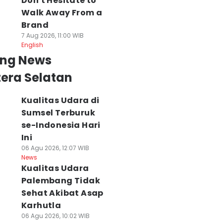
Don't Hesitate to
Walk Away From a
Brand
7 Aug 2026, 11:00 WIB
English
ing News
era Selatan
Kualitas Udara di
Sumsel Terburuk
se-Indonesia Hari
arhutla Sumsel
RS Pusri
Suhu Sumsel Har
Ini
emakin Luas,
Palembang Pecat
Ini Capai 35
06 Agu 2026, 12:07 WIB
anggala Agni
Dokter Tamara
Derajat, Cuaca
News
ambah Regu
yang Nyinyiri
Cerah Berawan
Kualitas Udara
emadam
Pasien Yurizal
07 Agu 2026, 06:30 WI
Palembang Tidak
News
 Agu 2026, 10:43 WIB
07 Agu 2026, 08:51 WIB
ws
News
Sehat Akibat Asap
Karhutla
06 Agu 2026, 10:02 WIB