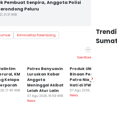
k Pembuat Senpira, Anggota Polisi
berondong Peluru
1, 21:31 WIB
Trend
Sumsel
Kriminalitas Palembang
Sumat
See More
alintim
Polres Banyuasin
Produk UMKM
K
erurai, KM
Luruskan Kabar
Binaan Pertamina
S
ng Kelapa
Anggota
Patra Niaga Pikat
M
Terparah
Meninggal Akibat
Hati di IFW 2026
T
26, 17:45 WIB
Lelah Atur Lalin
07 Agu 2026, 14:48 WIB
P
News
07 Agu 2026, 16:59 WIB
07
News
Ne