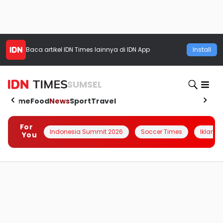
Baca artikel
IDN Times
lainnya di IDN App
Install
SUMSEL
Home
Food
News
Sport
Travel
For
Indonesia Summit 2026
Soccer Times
Iklanin 
You