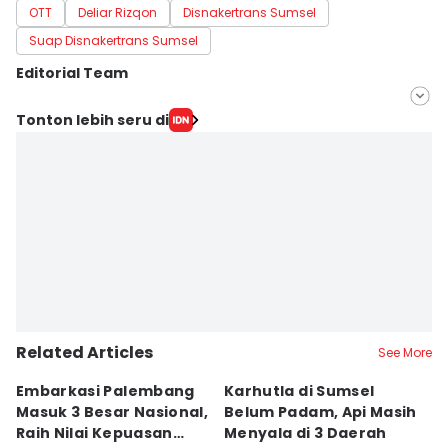
OTT
Deliar Rizqon
Disnakertrans Sumsel
Suap Disnakertrans Sumsel
Editorial Team
Editor
Tonton lebih seru di
Hafidz Trijatnika
Editor
Rangga Erfizal
Related Articles
See More
Embarkasi Palembang
Karhutla di Sumsel
K
Masuk 3 Besar Nasional,
Belum Padam, Api Masih
S
Raih Nilai Kepuasan
Menyala di 3 Daerah
P