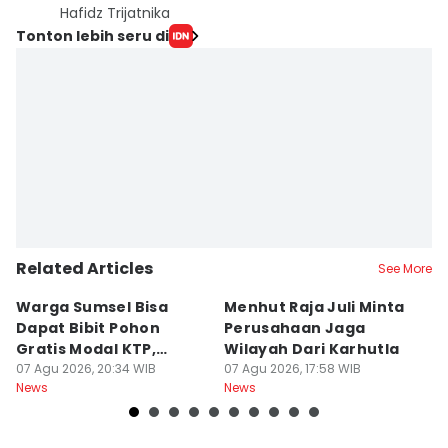
Hafidz Trijatnika
Tonton lebih seru di
Related Articles
See More
Warga Sumsel Bisa
Menhut Raja Juli Minta
M
Dapat Bibit Pohon
Perusahaan Jaga
T
Gratis Modal KTP,
Wilayah Dari Karhutla
K
Menhut Beberkan
07 Agu 2026, 20:34 WIB
07 Agu 2026, 17:58 WIB
07
News
News
Ne
Caranya