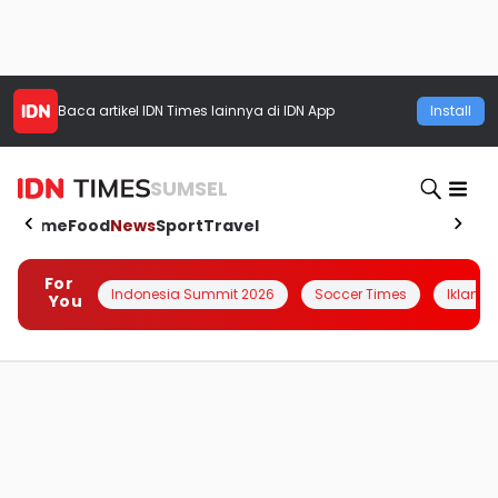
Baca artikel
IDN Times
lainnya di IDN App
Install
SUMSEL
Home
Food
News
Sport
Travel
For
Indonesia Summit 2026
Soccer Times
Iklanin 
You