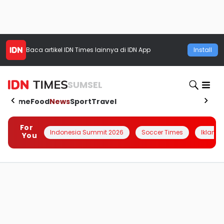
Baca artikel
IDN Times
lainnya di IDN App
Install
SUMSEL
Home
Food
News
Sport
Travel
For
Indonesia Summit 2026
Soccer Times
Iklanin 
You