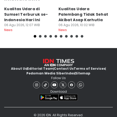
Kualitas Udara di
Kualitas Udara
A
Sumsel Terburuk se-
Palembang Tidak Sehat
M
Indonesia Hari Ini
Akibat Asap Karhutla
Ra
06 Agu 2026, 12:07 WIB
06 Agu 2026, 10:02 WIB
S
06
News
News
Ne
About Us
Editorial Team
Contact Us
Terms of Services
Pedoman Media Siber
Index
Sitemap
Follow Us
Download
© 2026 IDN. All Rights Reserved.