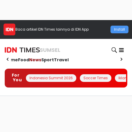
Baca artikel
IDN Times
lainnya di IDN App
Install
SUMSEL
Home
Food
News
Sport
Travel
For
Indonesia Summit 2026
Soccer Times
Iklanin 
You