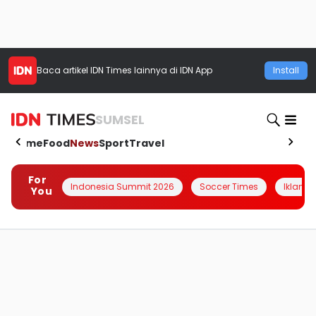
Baca artikel
IDN Times
lainnya di IDN App
Install
SUMSEL
Home
Food
News
Sport
Travel
For
Indonesia Summit 2026
Soccer Times
Iklanin 
You