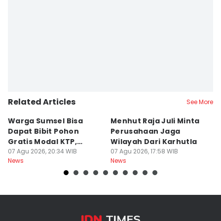
Related Articles
See More
Warga Sumsel Bisa
Menhut Raja Juli Minta
M
Dapat Bibit Pohon
Perusahaan Jaga
T
Gratis Modal KTP,
Wilayah Dari Karhutla
K
Menhut Beberkan
07 Agu 2026, 20:34 WIB
07 Agu 2026, 17:58 WIB
07
News
News
Ne
Caranya