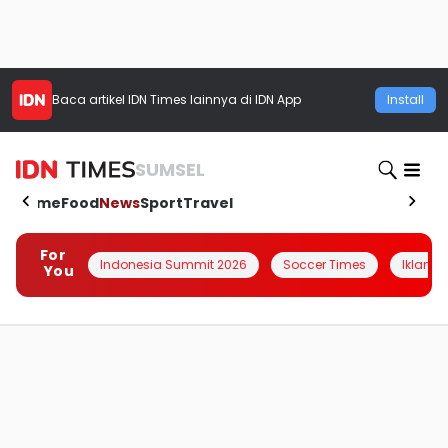
Baca artikel
IDN Times
lainnya di IDN App
Install
SUMSEL
Home
Food
News
Sport
Travel
For
Indonesia Summit 2026
Soccer Times
Iklanin 
You