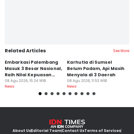
Related Articles
See More
Embarkasi Palembang
Karhutla di Sumsel
K
Masuk 3 Besar Nasional,
Belum Padam, Api Masih
S
Raih Nilai Kepuasan
Menyala di 3 Daerah
P
86,65
08 Agu 2026, 15:24 WIB
08 Agu 2026, 11:53 WIB
M
08
News
News
Ne
About Us
Editorial Team
Contact Us
Terms of Services