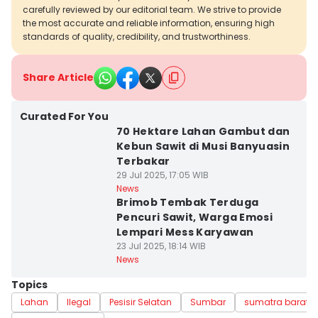
carefully reviewed by our editorial team. We strive to provide
the most accurate and reliable information, ensuring high
standards of quality, credibility, and trustworthiness.
Share Article
Curated For You
70 Hektare Lahan Gambut dan
Kebun Sawit di Musi Banyuasin
Terbakar
29 Jul 2025, 17:05 WIB
News
Brimob Tembak Terduga
Pencuri Sawit, Warga Emosi
Lempari Mess Karyawan
23 Jul 2025, 18:14 WIB
News
Topics
Lahan
Ilegal
Pesisir Selatan
Sumbar
sumatra barat