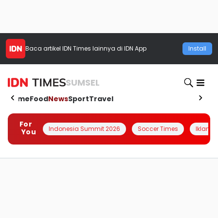
Baca artikel
IDN Times
lainnya di IDN App
Install
SUMSEL
Home
Food
News
Sport
Travel
For
Indonesia Summit 2026
Soccer Times
Iklanin 
You