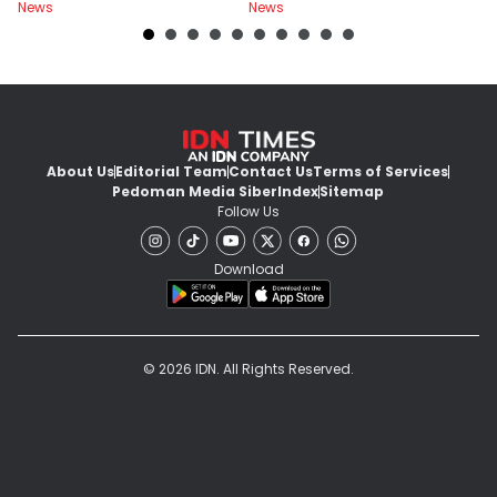
News
News
Ne
About Us
Editorial Team
Contact Us
Terms of Services
Pedoman Media Siber
Index
Sitemap
Follow Us
Download
© 2026 IDN. All Rights Reserved.