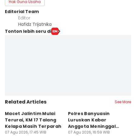
Hak Guna Usaha
Editorial Team
Editor
Hafidz Trijatnika
Tonton lebih seru di
Related Articles
See More
Macet Jalintim Mulai
Polres Banyuasin
P
Terurai, KM 17 Talang
Luruskan Kabar
P
Kelapa Masih Terparah
Anggota Meninggal
Pi
07 Agu 2026, 17:45 WIB
Akibat Lelah Atur Lalin
07 Agu 2026, 16:59 WIB
07