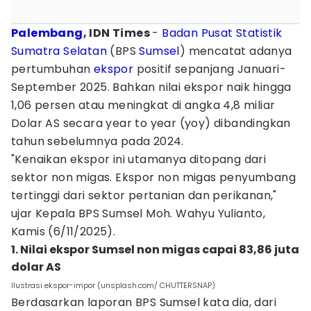
Palembang
, IDN Times
-
Badan Pusat Statistik
Sumatra Selatan
(BPS
Sumsel
) mencatat adanya
pertumbuhan
ekspor
positif sepanjang Januari-
September 2025. Bahkan nilai ekspor naik hingga
1,06 persen atau meningkat di angka 4,8 miliar
Dolar AS secara year to year (yoy) dibandingkan
tahun sebelumnya pada 2024.
"Kenaikan ekspor ini utamanya ditopang dari
sektor non migas. Ekspor non migas penyumbang
tertinggi dari sektor pertanian dan perikanan,"
ujar Kepala BPS Sumsel Moh. Wahyu Yulianto,
Kamis (6/11/2025).
1. Nilai ekspor Sumsel non migas capai 83,86 juta
dolar AS
Ilustrasi ekspor-impor (unsplash.com/ CHUTTERSNAP)
Berdasarkan laporan BPS Sumsel kata dia, dari