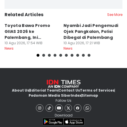
Related Articles
See More
Toyota Bawa Promo
Nyambi Jadi Pengemudi
H
GIIAS 2026 ke
Ojek Pangkalan, Polisi
B
Palembang, Ini
Dibegal di Palembang
Ri
Penawaran
10 Agu 2026, 17:54 WIB
10 Agu 2026, 17:21 WIB
P
10
News
News
Ne
Menariknya!
About Us
Editorial Team
Contact Us
Terms of Services
Pedoman Media Siber
Index
Sitemap
Follow Us
Download