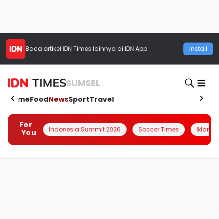
Baca artikel
IDN Times
lainnya di IDN App
Install
SUMSEL
Home
Food
News
Sport
Travel
For
Indonesia Summit 2026
Soccer Times
Iklanin 
You