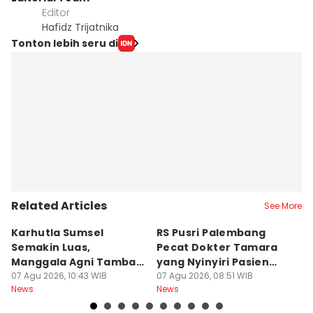
Editor
Hafidz Trijatnika
Tonton lebih seru di
Related Articles
See More
Karhutla Sumsel
RS Pusri Palembang
Su
Semakin Luas,
Pecat Dokter Tamara
C
Manggala Agni Tambah
yang Nyinyiri Pasien
C
Regu Pemadam
07 Agu 2026, 10:43 WIB
Yurizal
07 Agu 2026, 08:51 WIB
07
News
News
Ne