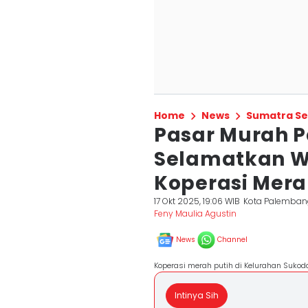
Home
News
Sumatra Se
Pasar Murah 
Selamatkan W
Koperasi Mera
17 Okt 2025, 19:06 WIB
Kota Palemban
Feny Maulia Agustin
News
Channel
Koperasi merah putih di Kelurahan Suko
Intinya Sih