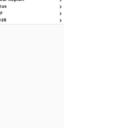
tus
FF
026