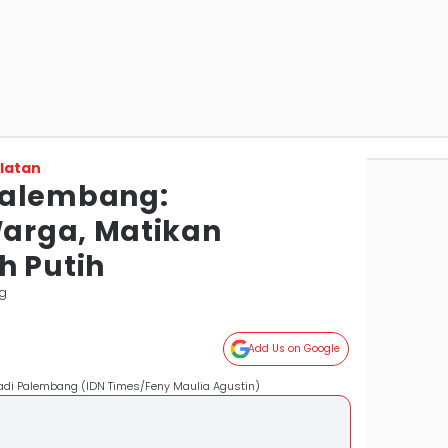
latan
Palembang:
arga, Matikan
h Putih
g
Add Us on Google
dadi Palembang (IDN Times/Feny Maulia Agustin)