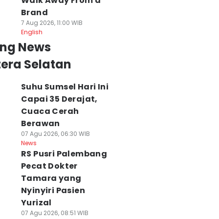
Walk Away From a
Brand
7 Aug 2026, 11:00 WIB
English
ing News
era Selatan
Suhu Sumsel Hari Ini
Capai 35 Derajat,
Cuaca Cerah
Berawan
07 Agu 2026, 06:30 WIB
News
RS Pusri Palembang
Pecat Dokter
Tamara yang
Nyinyiri Pasien
Yurizal
07 Agu 2026, 08:51 WIB