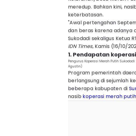
meredup. Bahkan kini, nasib
keterbatasan.
"Awal pertengahan Septem
dan beras karena adanya o
Sukodadi sekaligus Ketua R
IDN Times
, Kamis (16/10/20
1. Pendapatan koperasi
Pengurus Koperasi Merah Putih Sukodadi
Agustin)
Program pemerintah daera
berlangsung di sejumlah 
beberapa kabupaten di
Su
nasib
koperasi merah puti