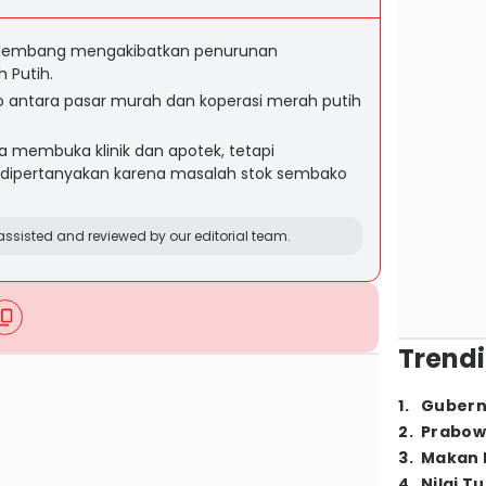
Palembang mengakibatkan penurunan
 Putih.
 antara pasar murah dan koperasi merah putih
 membuka klinik dan apotek, tetapi
 dipertanyakan karena masalah stok sembako
ssisted and reviewed by our editorial team.
Trendi
1
.
Gubern
2
.
Prabow
3
.
Makan B
4
.
Nilai T