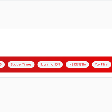
6
Soccer Times
Iklanin di IDN
INSIDENESIA
Yuk Pilih !