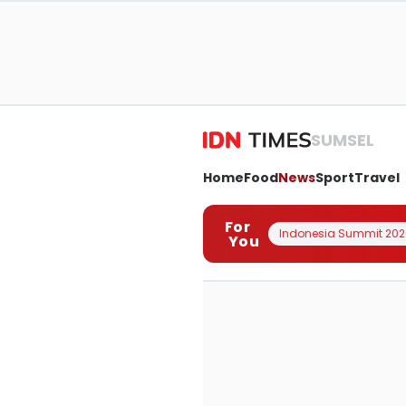
SUMSEL
Home
Food
News
Sport
Travel
For
Indonesia Summit 202
You