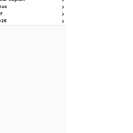
tus
FF
026