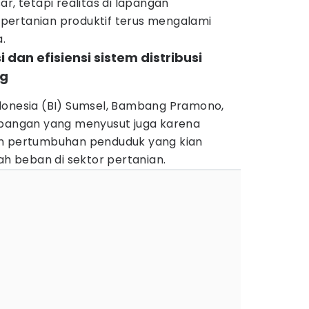
r, tetapi realitas di lapangan
pertanian produktif terus mengalami
a.
 dan efisiensi sistem distribusi
ng
donesia (BI) Sumsel, Bambang Pramono,
 pangan yang menyusut juga karena
an pertumbuhan penduduk yang kian
 beban di sektor pertanian.