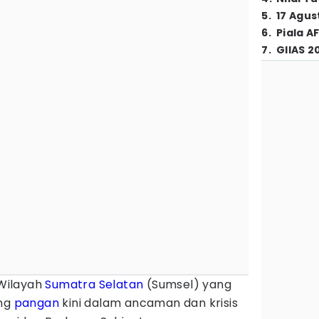
5
.
17 Agus
6
.
Piala A
7
.
GIIAS 2
Wilayah
Sumatra Selatan
(Sumsel) yang
ung
pangan
kini dalam ancaman dan krisis