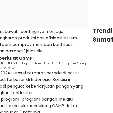
Trend
risbawahi pentingnya menjaga
gkatan produksi dan efisiensi sistem
Sumat
i BI dam pemprov memberi kontribusi
 nasional," jelas dia.
 perkuat GSMP
atkan TNI dalam kegiatan Panen Raya Padi di Kabupaten Tulang
ok. Kementan)
24 Sumsel tercatat berada di posisi
i terbesar di Indonesia. Kondisi ini
 jadi penguat keberlanjutan pangan yang
kan kontinuitas.
 program-program pangan melalui
ha termasuk mendukung GSMP dalam
an lokal," katanya.