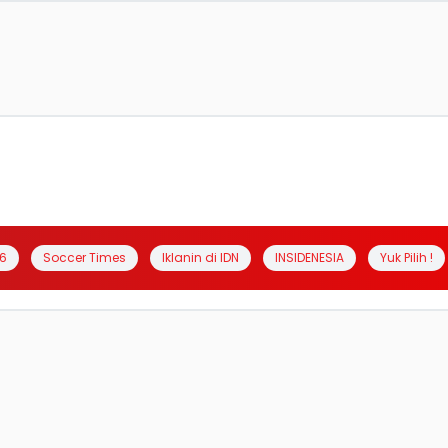
6
Soccer Times
Iklanin di IDN
INSIDENESIA
Yuk Pilih !