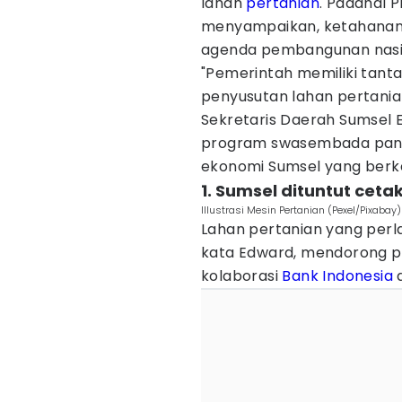
lahan
pertanian
. Padahal 
menyampaikan, ketahanan
agenda pembangunan nasio
"Pemerintah memiliki tant
penyusutan lahan pertanian
Sekretaris Daerah Sumsel 
program swasembada pang
ekonomi Sumsel yang berke
1. Sumsel dituntut cet
Illustrasi Mesin Pertanian (Pexel/Pixabay)
Lahan pertanian yang perl
kata Edward, mendorong p
kolaborasi
Bank Indonesia
d