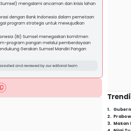
(Sumsel) mengalami ancaman dan krisis lahan
orasi dengan Bank Indonesia dalam pemetaan
agai program strategis untuk mewujudkan
ndonesia (BI) Sumsel menegaskan komitmen
am-program pangan melalui pemberdayaan
endukung Gerakan Sumsel Mandiri Pangan
ssisted and reviewed by our editorial team.
Trendi
1
.
Gubern
2
.
Prabow
3
.
Makan B
4
.
Nilai T