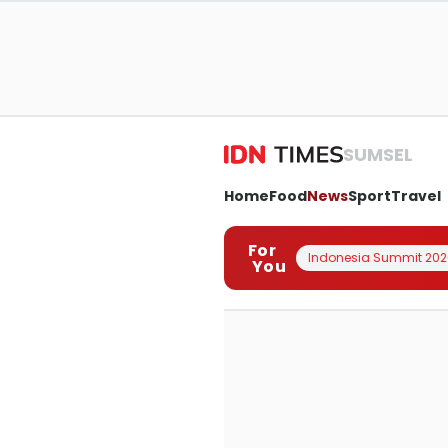
SUMSEL
Home
Food
News
Sport
Travel
For
Indonesia Summit 202
You