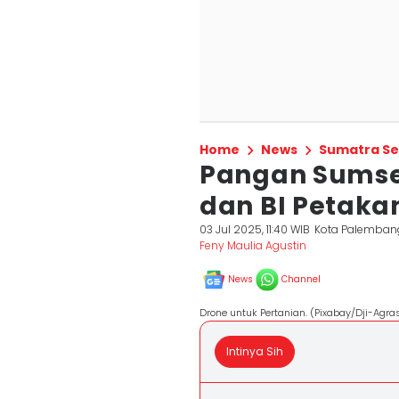
Home
News
Sumatra Se
Pangan Sumse
dan BI Petaka
03 Jul 2025, 11:40 WIB
Kota Palemban
Feny Maulia Agustin
News
Channel
Drone untuk Pertanian. (Pixabay/Dji-Agra
Intinya Sih