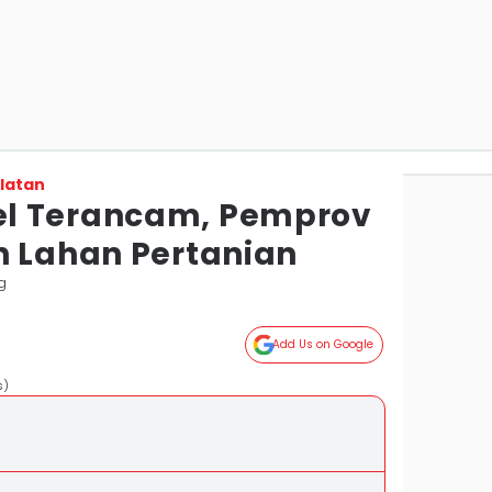
latan
l Terancam, Pemprov
n Lahan Pertanian
g
Add Us on Google
s)