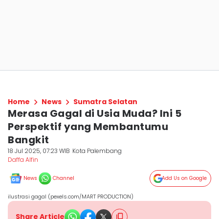
Home
News
Sumatra Selatan
Merasa Gagal di Usia Muda? Ini 5
Perspektif yang Membantumu
Bangkit
18 Jul 2025, 07:23 WIB
Kota Palembang
Daffa Alfin
News
Channel
Add Us on Google
ilustrasi gagal (pexels.com/MART PRODUCTION)
Share Article