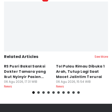
Related Articles
See More
RS Pusri Bakal Sanksi
Tol Pulau Rimau Dibuka 1
2
Dokter Tamara yang
Arah, Tutup Lagi Saat
N
Ikut Nyinyir Pasien
Macet Jalintim Terurai
D
Yurizal
06 Agu 2026, 17:31 WIB
06 Agu 2026, 15:54 WIB
06
News
News
Ne