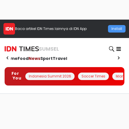
Baca artikel
IDN Times
lainnya di IDN App
Install
SUMSEL
Home
Food
News
Sport
Travel
For
Indonesia Summit 2026
Soccer Times
Iklanin 
You