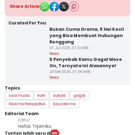
Share Article
Curated For You
Bukan Cuma Drama, 5 Hal Kecil
yang Bisa Membuat Hubungan
Renggang
07 Jul 2025, 07:01 WIB
News
5 Penyebab Kamu Gagal Move
On, Ternyata Ini Alasannya!
29 Mei 2025, 07:06 WIB
News
Topics
usia muda
karir
sukses
gagal
Give me Perspective
Educate me
Editorial Team
Editor
Hafidz Trijatnika
Tonton lebih seru di