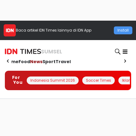
Baca artikel
IDN Times
lainnya di IDN App
Install
SUMSEL
Home
Food
News
Sport
Travel
For
Indonesia Summit 2026
Soccer Times
Iklanin 
You