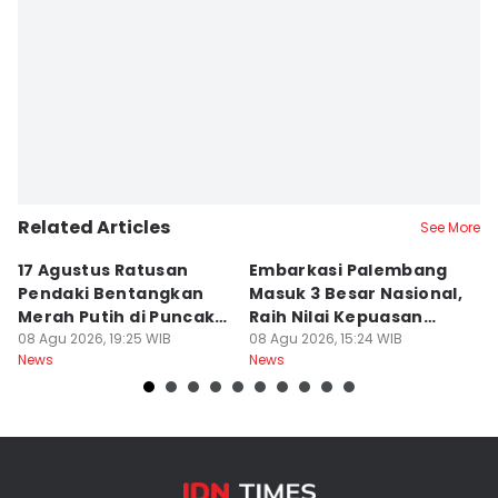
Related Articles
See More
17 Agustus Ratusan
Embarkasi Palembang
K
Pendaki Bentangkan
Masuk 3 Besar Nasional,
B
Merah Putih di Puncak
Raih Nilai Kepuasan
M
Dempo
08 Agu 2026, 19:25 WIB
86,65
08 Agu 2026, 15:24 WIB
08
News
News
Ne