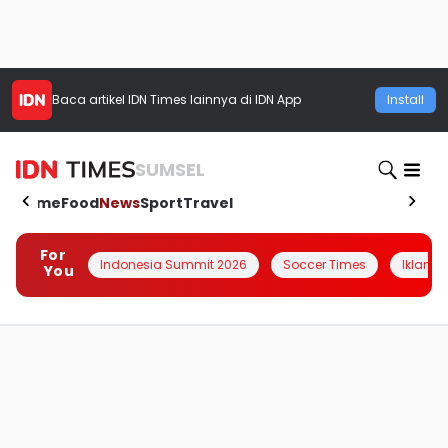
Baca artikel
IDN Times
lainnya di IDN App
Install
SUMSEL
Home
Food
News
Sport
Travel
For
Indonesia Summit 2026
Soccer Times
Iklanin 
You