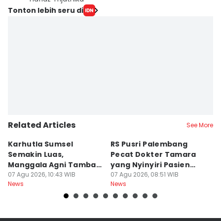
Tonton lebih seru di
Related Articles
See More
Karhutla Sumsel
RS Pusri Palembang
Su
Semakin Luas,
Pecat Dokter Tamara
C
Manggala Agni Tambah
yang Nyinyiri Pasien
C
Regu Pemadam
07 Agu 2026, 10:43 WIB
Yurizal
07 Agu 2026, 08:51 WIB
07
News
News
Ne