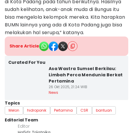
di Kota Padang pada tahun berikutnya. Hasilnya
sudah kelihatan, anak-anak muda di Bungus itu
bisa mengelola kelompok mereka. Kita harapkan
BUMN lainnya yang ada di Kota Padang juga bisa
melakukan hal serupa,” katanya.
Share Article
Curated For You
Asa Wastra Sumsel Berkilau:
Limbah Perca Mendunia Berkat
Pertamina
26 Okt 2025, 21:24 WIB
News
Topics
Melon
hidroponik
Pertamina
CSR
bantuan
Editorial Team
Editor
Hafidz Trijatnika