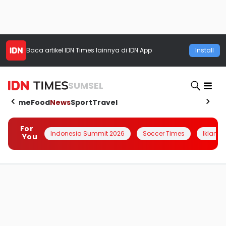
Baca artikel
IDN Times
lainnya di IDN App
Install
SUMSEL
Home
Food
News
Sport
Travel
For
Indonesia Summit 2026
Soccer Times
Iklanin 
You