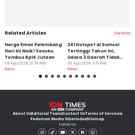
Related Articles
See More
Harga Emas Palembang
241 Hotspot di Sumsel
J
Hari Ini Naik! Sesuku
Tertinggi Tahun Ini,
D
Tembus Rp14 Jutaan
Udara 3 Daerah Tidak
K
09 Agu 2026, 13:38 WIB
Sehat
09 Agu 2026, 11:31 WIB
P
09
News
News
Ne
About Us
Editorial Team
Contact Us
Terms of Services
Pedoman Media Siber
Index
Sitemap
Follow Us