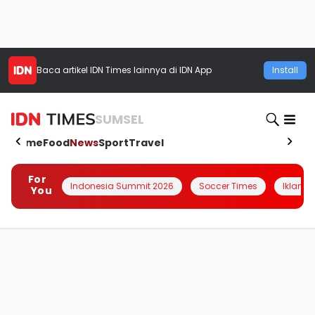
Baca artikel
IDN Times
lainnya di IDN App
Install
SUMSEL
Home
Food
News
Sport
Travel
For
Indonesia Summit 2026
Soccer Times
Iklanin 
You