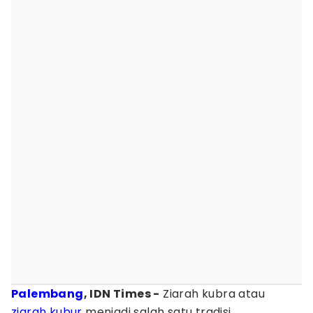
Palembang
, IDN Times -
Ziarah kubra atau
ziarah kubur
menjadi salah satu tradisi