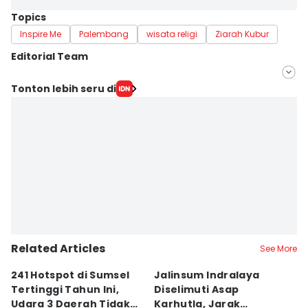
Topics
Inspire Me
Palembang
wisata religi
Ziarah Kubur
Editorial Team
Editor
Tonton lebih seru di
Rangga Erfizal
Editor
Martin Tobing
Related Articles
See More
241 Hotspot di Sumsel
Jalinsum Indralaya
1
Tertinggi Tahun Ini,
Diselimuti Asap
P
Udara 3 Daerah Tidak
Karhutla, Jarak
M