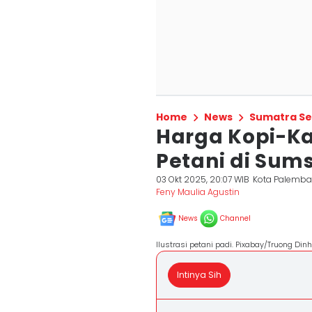
Home
News
Sumatra Se
Harga Kopi-Ka
Petani di Sums
03 Okt 2025, 20:07 WIB
Kota Palemb
Feny Maulia Agustin
News
Channel
Ilustrasi petani padi. Pixabay/Truong Din
Intinya Sih