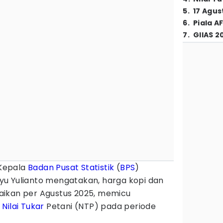
5
.
17 Agus
6
.
Piala A
7
.
GIIAS 2
Kepala
Badan Pusat Statistik
(
BPS
)
u Yulianto mengatakan, harga kopi dan
aikan per Agustus 2025, memicu
f
Nilai Tukar
Petani (NTP) pada periode