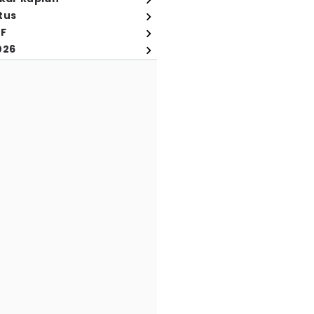
tus
FF
026