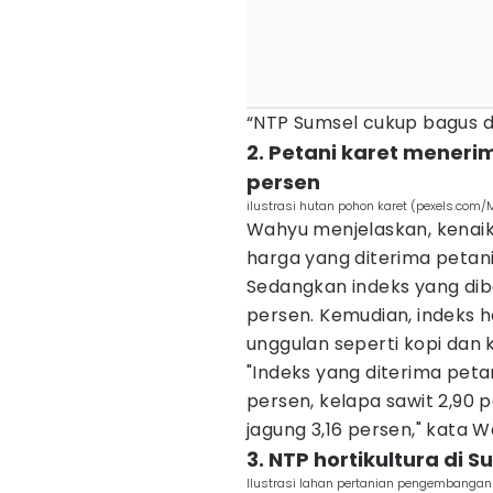
“NTP Sumsel cukup bagus di 
2. Petani karet meneri
persen
ilustrasi hutan pohon karet (pexels.com/
Wahyu menjelaskan, kenaika
harga yang diterima petani
Sedangkan indeks yang dib
persen. Kemudian, indeks h
unggulan seperti kopi dan
"Indeks yang diterima petani
persen, kelapa sawit 2,90 
jagung 3,16 persen," kata W
3. NTP hortikultura di
Ilustrasi lahan pertanian pengembangan 