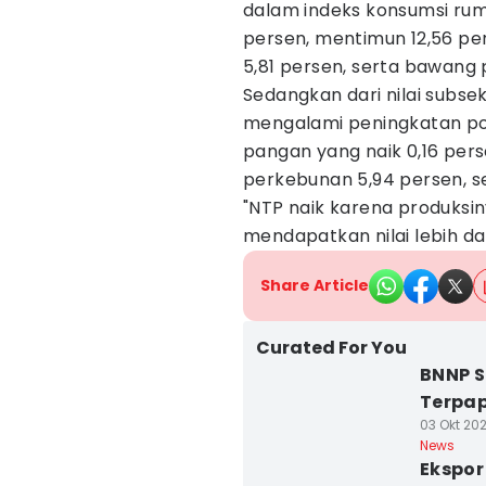
dalam indeks konsumsi rum
persen, mentimun 12,56 pe
5,81 persen, serta bawang pu
Sedangkan dari nilai subs
mengalami peningkatan pos
pangan yang naik 0,16 pers
perkebunan 5,94 persen, s
"NTP naik karena produksiny
mendapatkan nilai lebih dar
Share Article
Curated For You
BNNP 
Terpap
03 Okt 202
News
Ekspor