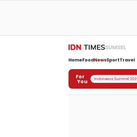
SUMSEL
Home
Food
News
Sport
Travel
For
Indonesia Summit 202
You