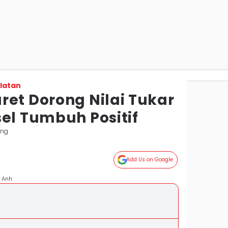
latan
ret Dorong Nilai Tukar
el Tumbuh Positif
ang
Add Us on Google
h Anh