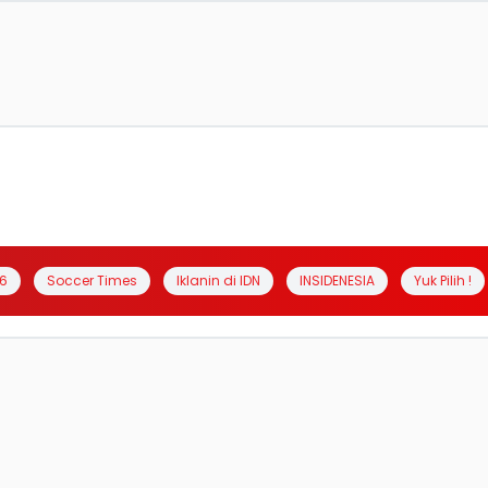
6
Soccer Times
Iklanin di IDN
INSIDENESIA
Yuk Pilih !