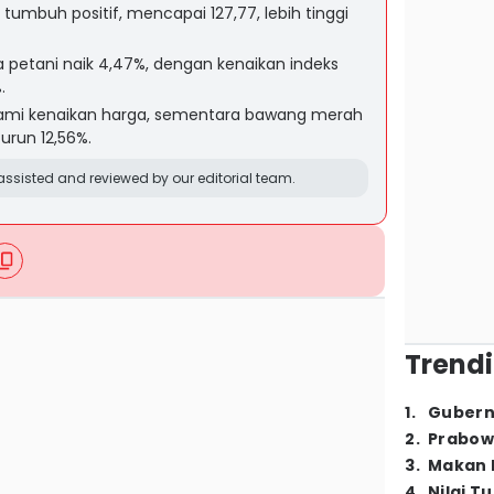
l tumbuh positif, mencapai 127,77, lebih tinggi
a petani naik 4,47%, dengan kenaikan indeks
.
mi kenaikan harga, sementara bawang merah
urun 12,56%.
ssisted and reviewed by our editorial team.
Trendi
1
.
Gubern
2
.
Prabow
3
.
Makan B
4
.
Nilai T