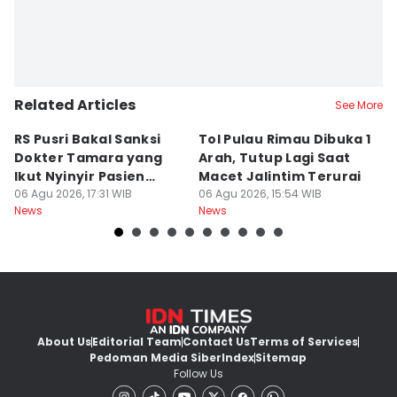
Related Articles
See More
RS Pusri Bakal Sanksi
Tol Pulau Rimau Dibuka 1
2
Dokter Tamara yang
Arah, Tutup Lagi Saat
N
Ikut Nyinyir Pasien
Macet Jalintim Terurai
D
Yurizal
06 Agu 2026, 17:31 WIB
06 Agu 2026, 15:54 WIB
06
News
News
Ne
About Us
Editorial Team
Contact Us
Terms of Services
Pedoman Media Siber
Index
Sitemap
Follow Us