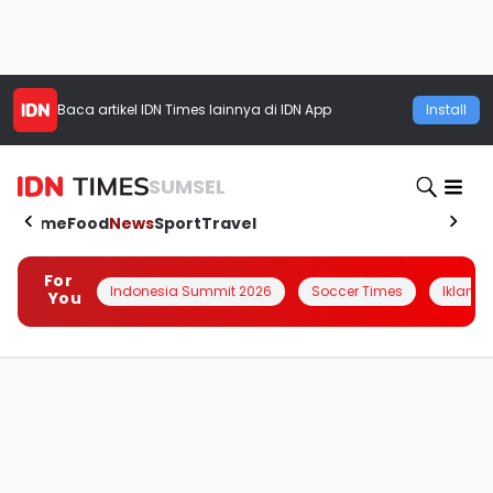
Baca artikel
IDN Times
lainnya di IDN App
Install
SUMSEL
Home
Food
News
Sport
Travel
For
Indonesia Summit 2026
Soccer Times
Iklanin 
You