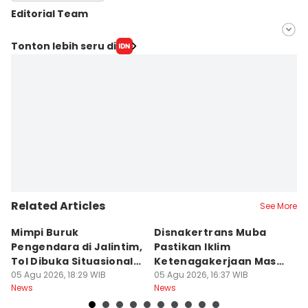
Editorial Team
Editor
Tonton lebih seru di
Feny Maulia Agustin
Editor
Hafidz Trijatnika
Related Articles
See More
Mimpi Buruk
Disnakertrans Muba
D
Pengendara di Jalintim,
Pastikan Iklim
W
Tol Dibuka Situasional
Ketenagakerjaan Masih
d
Saat Krodit
05 Agu 2026, 18:29 WIB
Kondusif
05 Agu 2026, 16:37 WIB
K
05
News
News
Ne