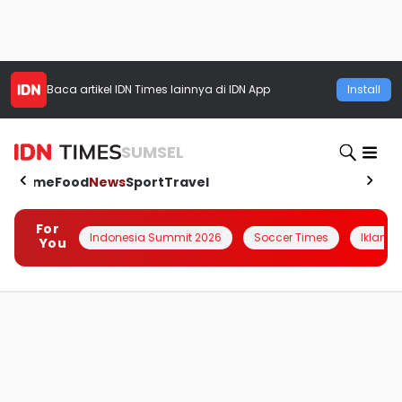
Baca artikel
IDN Times
lainnya di IDN App
Install
SUMSEL
Home
Food
News
Sport
Travel
For
Indonesia Summit 2026
Soccer Times
Iklanin 
You