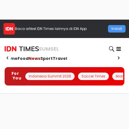
Baca artikel
IDN Times
lainnya di IDN App
Install
SUMSEL
Home
Food
News
Sport
Travel
For
Indonesia Summit 2026
Soccer Times
Iklanin 
You