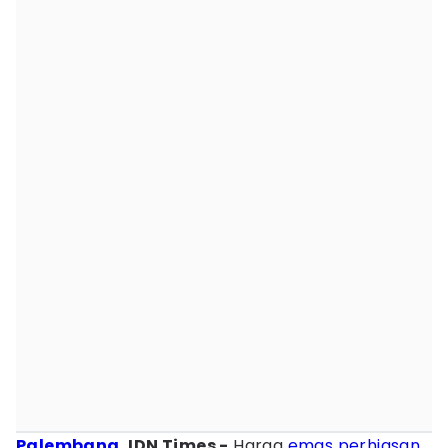
Palembang
, IDN Times -
Harga
emas
perhiasan