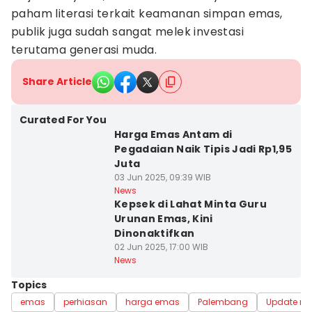
paham literasi terkait keamanan simpan emas,
publik juga sudah sangat melek investasi
terutama generasi muda.
Share Article
Curated For You
Harga Emas Antam di
Pegadaian Naik Tipis Jadi Rp1,95
Juta
03 Jun 2025, 09:39 WIB
News
Kepsek di Lahat Minta Guru
Urunan Emas, Kini
Dinonaktifkan
02 Jun 2025, 17:00 WIB
News
Topics
emas
perhiasan
harga emas
Palembang
Update m