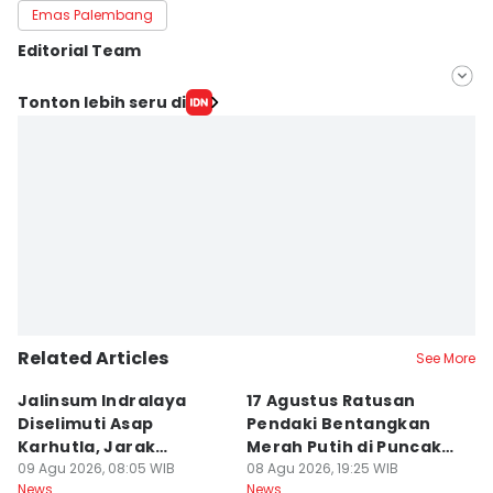
Emas Palembang
Editorial Team
Editor
Tonton lebih seru di
Feny Maulia Agustin
Editor
Hafidz Trijatnika
Related Articles
See More
Jalinsum Indralaya
17 Agustus Ratusan
E
Diselimuti Asap
Pendaki Bentangkan
M
Karhutla, Jarak
Merah Putih di Puncak
R
Pandang 30 Meter
09 Agu 2026, 08:05 WIB
Dempo
08 Agu 2026, 19:25 WIB
8
08
News
News
Ne