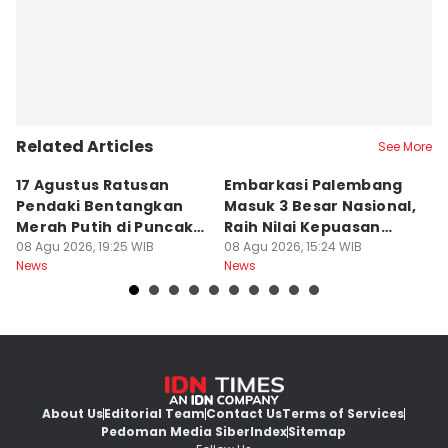
Related Articles
See More
17 Agustus Ratusan
Embarkasi Palembang
K
Pendaki Bentangkan
Masuk 3 Besar Nasional,
B
Merah Putih di Puncak
Raih Nilai Kepuasan
M
Dempo
08 Agu 2026, 19:25 WIB
86,65
08 Agu 2026, 15:24 WIB
08
News
News
Ne
About Us
Editorial Team
Contact Us
Terms of Services
Pedoman Media Siber
Index
Sitemap