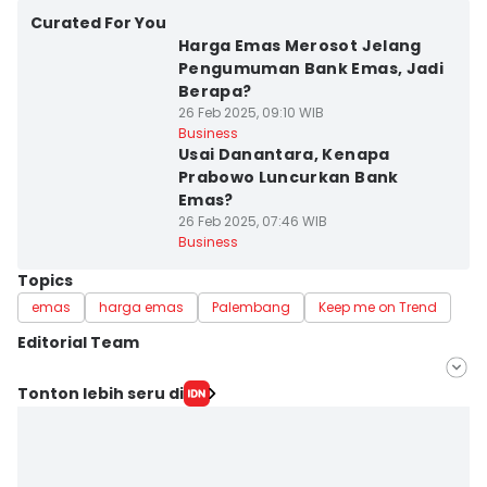
Curated For You
Harga Emas Merosot Jelang
Pengumuman Bank Emas, Jadi
Berapa?
26 Feb 2025, 09:10 WIB
Business
Usai Danantara, Kenapa
Prabowo Luncurkan Bank
Emas?
26 Feb 2025, 07:46 WIB
Business
Topics
emas
harga emas
Palembang
Keep me on Trend
Editorial Team
Editor
Tonton lebih seru di
Feny Maulia Agustin
Editor
Hafidz Trijatnika