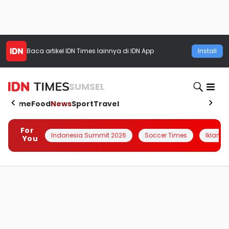
Baca artikel
IDN Times
lainnya di IDN App
Install
SUMSEL
Home
Food
News
Sport
Travel
For
Indonesia Summit 2026
Soccer Times
Iklanin 
You