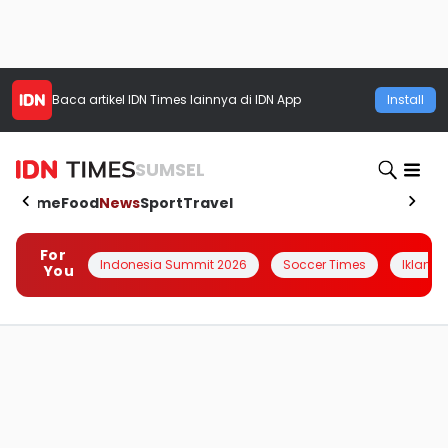
Baca artikel
IDN Times
lainnya di IDN App
Install
SUMSEL
Home
Food
News
Sport
Travel
For
Indonesia Summit 2026
Soccer Times
Iklanin 
You