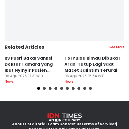
Related Articles
See More
RS Pusri Bakal Sanksi
Tol Pulau Rimau Dibuka 1
2
Dokter Tamara yang
Arah, Tutup Lagi Saat
N
Ikut Nyinyir Pasien
Macet Jalintim Terurai
D
Yurizal
06 Agu 2026, 17:31 WIB
06 Agu 2026, 15:54 WIB
06
News
News
Ne
About Us
Editorial Team
Contact Us
Terms of Services