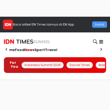
Baca artikel
IDN Times
lainnya di IDN App
Install
SUMSEL
Home
Food
News
Sport
Travel
For
Indonesia Summit 2026
Soccer Times
Iklanin 
You