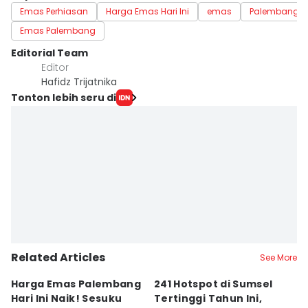
Emas Perhiasan
Harga Emas Hari Ini
emas
Palembang
Emas Palembang
Editorial Team
Editor
Hafidz Trijatnika
Tonton lebih seru di
Related Articles
See More
Harga Emas Palembang
241 Hotspot di Sumsel
J
Hari Ini Naik! Sesuku
Tertinggi Tahun Ini,
D