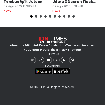
Tembus Rp14 Jutaan
Udara 3 Daerah Tidak
K
09 Agu 2026, 13:38 WIB
Sehat
09 Agu 2026, 11:31 WIB
P
09
News
News
Ne
About Us
Editorial Team
Contact Us
Terms of Services
Pedoman Media Siber
Index
Sitemap
Follow Us
Download
© 2026 IDN. All Rights Reserved.