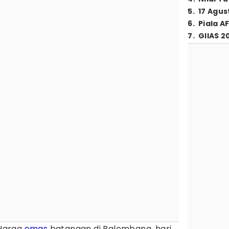
5
.
17 Agus
6
.
Piala A
7
.
GIIAS 2
Harga
emas
batangan di Palembang, hari