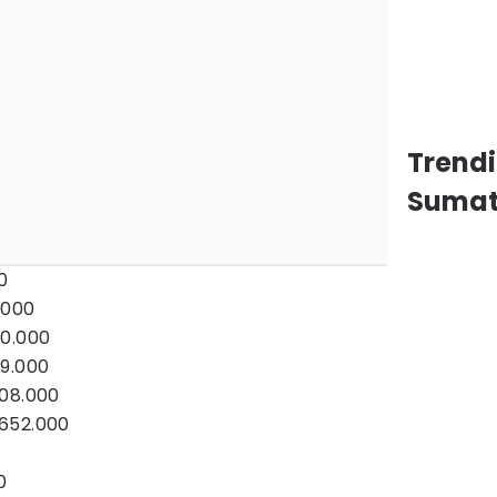
Trend
Sumat
0
.000
80.000
79.000
708.000
652.000
0