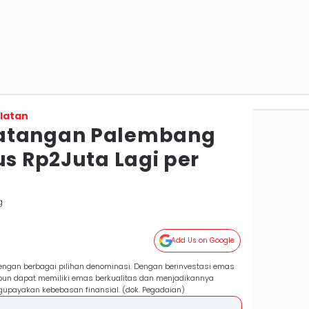
latan
atangan Palembang
us Rp2Juta Lagi per
g
Add Us on Google
ngan berbagai pilihan denominasi. Dengan berinvestasi emas
 pun dapat memiliki emas berkualitas dan menjadikannya
upayakan kebebasan finansial. (dok. Pegadaian)