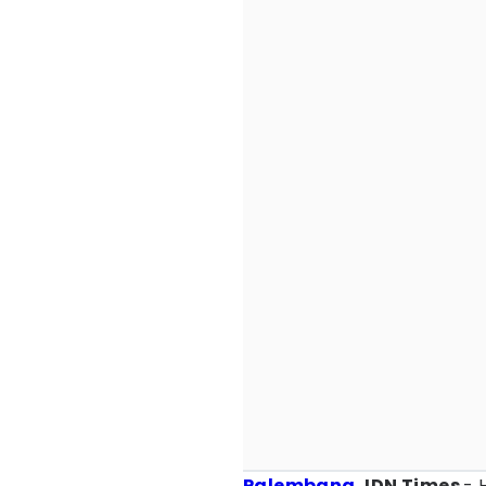
Palembang
, IDN Times
- 