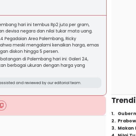
mbang hari ini tembus Rp2 juta per gram,
an devisa negara dan nilai tukar mata uang.
 24 Pegadaian Area Palembang, Ricky
ahwa meski mengalami kenaikan harga, emas
gan diskon hingga 5 persen.
batangan di Palembang hari ini: Galeri 24,
an berbagai ukuran dengan harga yang
ssisted and reviewed by our editorial team.
Trendi
1
.
Gubern
2
.
Prabow
3
.
Makan B
4
.
Nilai T