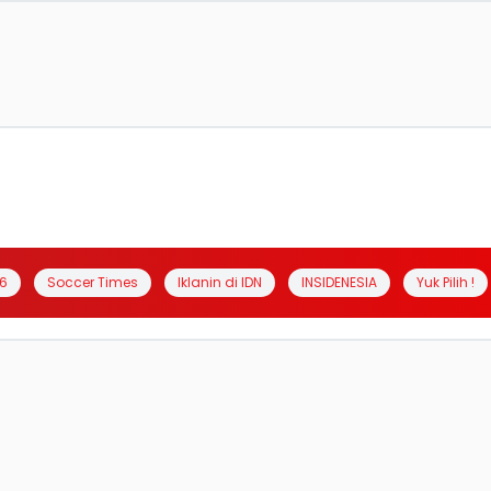
6
Soccer Times
Iklanin di IDN
INSIDENESIA
Yuk Pilih !