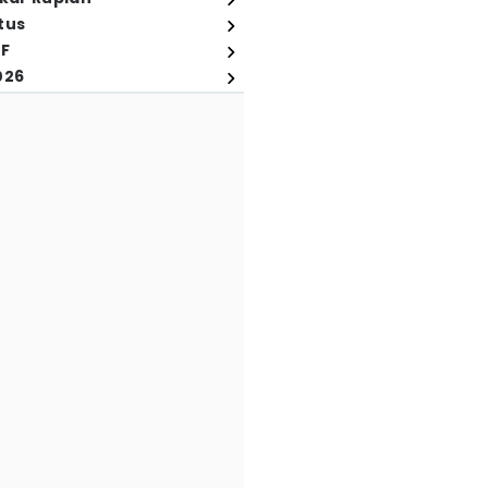
tus
FF
026