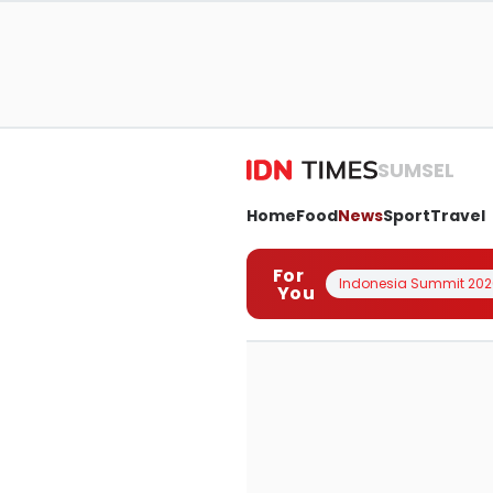
SUMSEL
Home
Food
News
Sport
Travel
For
Indonesia Summit 202
You