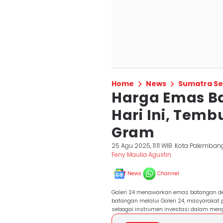
Home
News
Sumatra Se
Harga Emas B
Hari Ini, Temb
Gram
25 Agu 2025, 11:11 WIB
Kota Palemban
Feny Maulia Agustin
News
Channel
Galeri 24 menawarkan emas batangan de
batangan melalui Galeri 24, masyarakat
sebagai instrumen investasi dalam meng