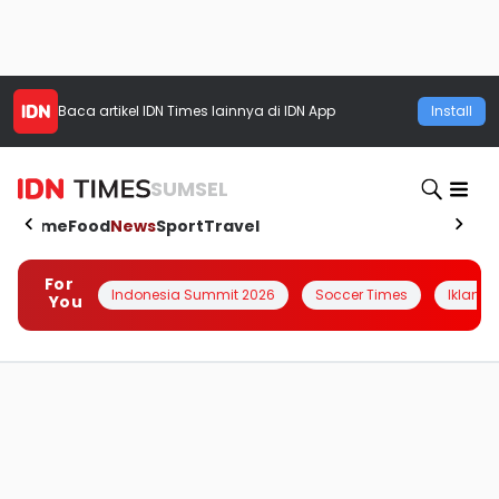
Baca artikel
IDN Times
lainnya di IDN App
Install
SUMSEL
Home
Food
News
Sport
Travel
For
Indonesia Summit 2026
Soccer Times
Iklanin 
You