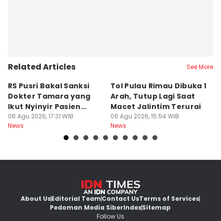
Related Articles
See More
RS Pusri Bakal Sanksi
Tol Pulau Rimau Dibuka 1
2
Dokter Tamara yang
Arah, Tutup Lagi Saat
N
Ikut Nyinyir Pasien
Macet Jalintim Terurai
D
Yurizal
06 Agu 2026, 17:31 WIB
06 Agu 2026, 15:54 WIB
06
News
News
Ne
About Us
Editorial Team
Contact Us
Terms of Services
Pedoman Media Siber
Index
Sitemap
Follow Us