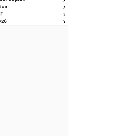
tus
FF
026