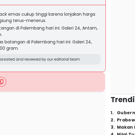
back emas cukup tinggi karena lonjakan harga
ngsung terus-menerus.
angan di Palembang hari ini: Galeri 24, Antam,
.
 batangan di Palembang hari ini: Galeri 24,
000 gram.
ssisted and reviewed by our editorial team.
Trendi
1
.
Gubern
2
.
Prabow
3
.
Makan B
4
.
Nilai T