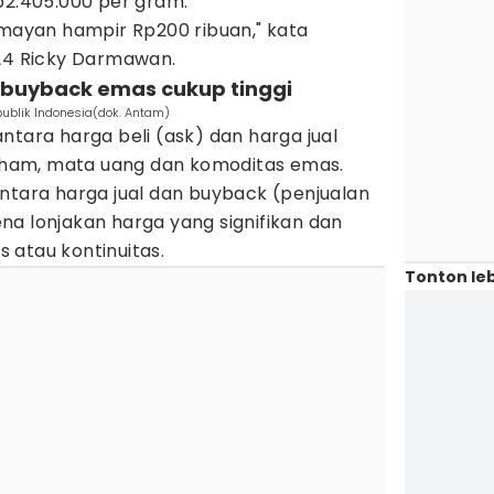
p2.405.000 per gram.
mayan hampir Rp200 ribuan," kata
 24 Ricky Darmawan.
an buyback emas cukup tinggi
ublik Indonesia(dok. Antam)
ntara harga beli (ask) dan harga jual
 saham, mata uang dan komoditas emas.
ntara harga jual dan buyback (penjualan
na lonjakan harga yang signifikan dan
 atau kontinuitas.
Tonton leb