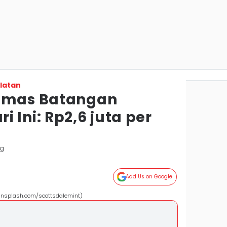
latan
 Emas Batangan
 Ini: Rp2,6 juta per
ng
Add Us on Google
nsplash.com/scottsdalemint)