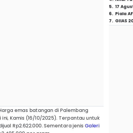
5
.
17 Agus
6
.
Piala A
7
.
GIIAS 2
Harga emas batangan di Palembang
 ini, Kamis (16/10/2025). Terpantau untuk
dijual Rp2.622.000. Sementara jenis
Galeri