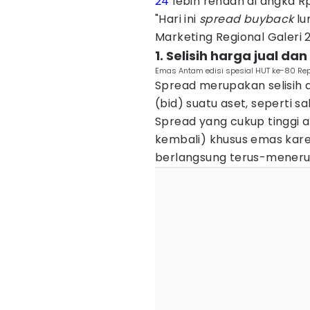
24
lebih rendah di angka R
"Hari ini
spread buyback
lu
Marketing Regional Galeri
1. Selisih harga jual d
Emas Antam edisi spesial HUT ke-80 Rep
Spread merupakan selisih a
(bid) suatu aset, seperti
Spread yang cukup tinggi a
kembali) khusus emas kare
berlangsung terus-menerus