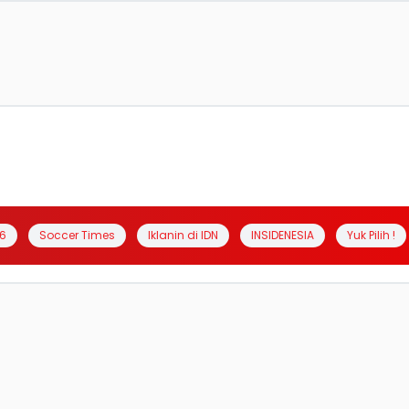
6
Soccer Times
Iklanin di IDN
INSIDENESIA
Yuk Pilih !