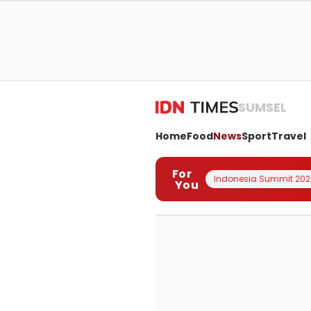
SUMSEL
Home
Food
News
Sport
Travel
For
Indonesia Summit 202
You