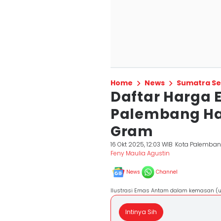
Home
News
Sumatra Se
Daftar Harga
Palembang Hari
Gram
16 Okt 2025, 12:03 WIB
Kota Palemba
Feny Maulia Agustin
News
Channel
Ilustrasi Emas Antam dalam kemasan (u
Intinya Sih