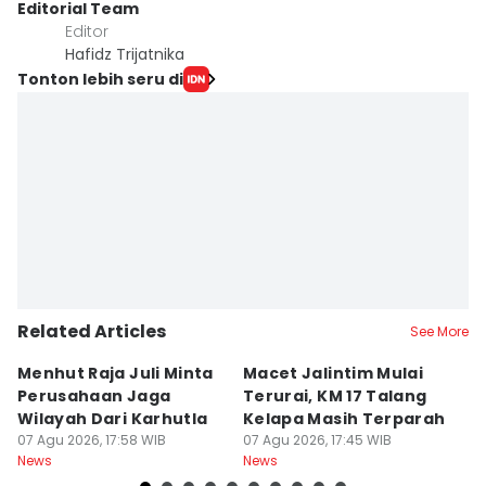
Editorial Team
Editor
Hafidz Trijatnika
Tonton lebih seru di
Related Articles
See More
Menhut Raja Juli Minta
Macet Jalintim Mulai
P
Perusahaan Jaga
Terurai, KM 17 Talang
L
Wilayah Dari Karhutla
Kelapa Masih Terparah
A
07 Agu 2026, 17:58 WIB
07 Agu 2026, 17:45 WIB
Ak
07
News
News
Ne