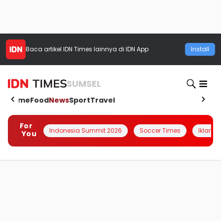
Baca artikel
IDN Times
lainnya di IDN App
Install
SUMSEL
Home
Food
News
Sport
Travel
For
Indonesia Summit 2026
Soccer Times
Iklanin 
You