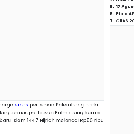
5
.
17 Agus
6
.
Piala A
7
.
GIIAS 2
Harga
emas
perhiasan Palembang pada
Harga emas perhiasan Palembang hari ini,
ru Islam 1447 Hijriah melandai Rp50 ribu