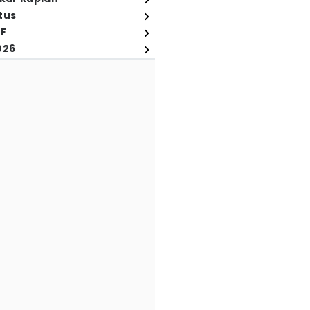
tus
FF
026