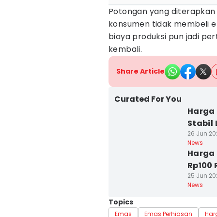
Potongan yang diterapkan 
konsumen tidak membeli em
biaya produksi pun jadi p
kembali.
Share Article
Curated For You
Harga 
Stabil 
26 Jun 20
News
Harga 
Rp100 
25 Jun 20
News
Topics
Emas
Emas Perhiasan
Har