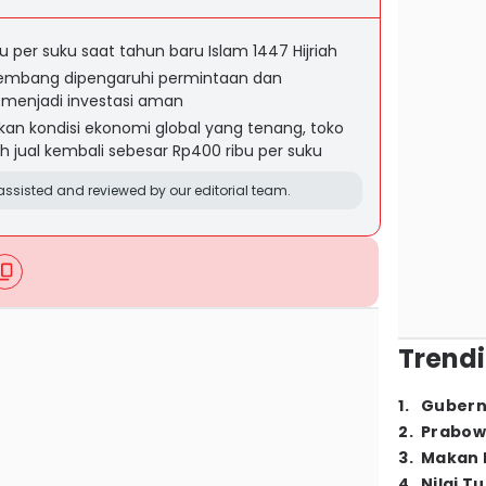
 per suku saat tahun baru Islam 1447 Hijriah
lembang dipengaruhi permintaan dan
 menjadi investasi aman
kan kondisi ekonomi global yang tenang, toko
jual kembali sebesar Rp400 ribu per suku
ssisted and reviewed by our editorial team.
Trendi
1
.
Gubern
2
.
Prabow
3
.
Makan B
4
.
Nilai T