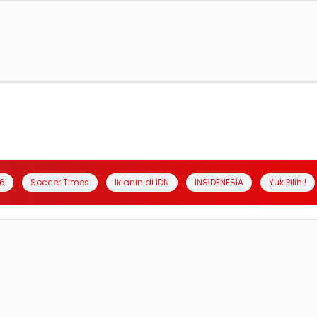
6
Soccer Times
Iklanin di IDN
INSIDENESIA
Yuk Pilih !