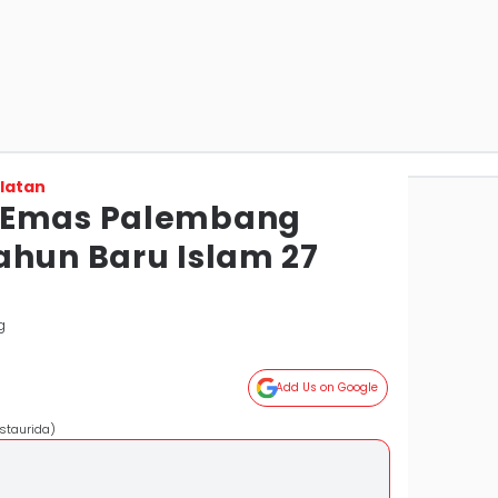
latan
 Emas Palembang
ahun Baru Islam 27
g
Add Us on Google
staurida)