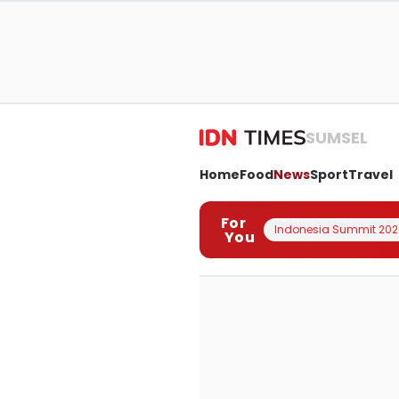
SUMSEL
Home
Food
News
Sport
Travel
For
Indonesia Summit 202
You