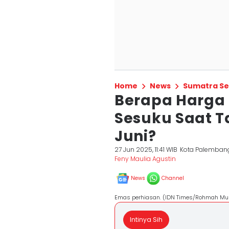
Home
News
Sumatra Se
Berapa Harga
Sesuku Saat T
Juni?
27 Jun 2025, 11:41 WIB
Kota Palemban
Feny Maulia Agustin
News
Channel
Emas perhiasan. (IDN Times/Rohmah Mu
Intinya Sih