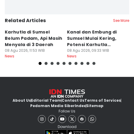
Related Articles
See More
Karhutla di Sumsel
Kanal dan Embung di
D
Belum Padam, Api Masih
Sumsel Mulai Kering,
Ni
Menyala di 3 Daerah
Potensi Karhutla
Di
08 Agu 2026, 11:53 WIB
Meningkat
08 Agu 2026, 09:33 WIB
W
08
News
News
Ne
About Us
Editorial Team
Contact Us
Terms of Services
Pedoman Media Siber
Index
Sitemap
Follow Us
Download