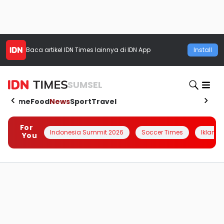
Baca artikel
IDN Times
lainnya di IDN App
Install
SUMSEL
Home
Food
News
Sport
Travel
For
Indonesia Summit 2026
Soccer Times
Iklanin 
You