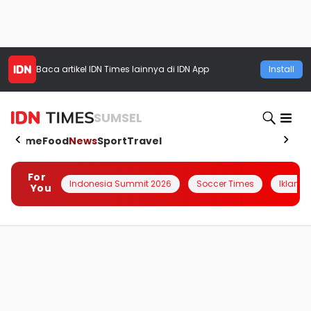
Baca artikel
IDN Times
lainnya di IDN App
Install
SUMSEL
Home
Food
News
Sport
Travel
For
Indonesia Summit 2026
Soccer Times
Iklanin 
You