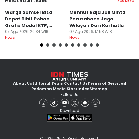
Related Articles
See More
Warga Sumsel Bisa
Menhut Raja Juli Minta
M
Dapat Bibit Pohon
Perusahaan Jaga
T
Gratis Modal KTP,
Wilayah Dari Karhutla
K
Menhut Beberkan
07 Agu 2026, 20:34 WIB
07 Agu 2026, 17:58 WIB
07
News
News
Ne
Caranya
About Us
Editorial Team
Contact Us
Terms of Services
Pedoman Media Siber
Index
Sitemap
Follow Us
Download
© 2026 IDN. All Rights Reserved.