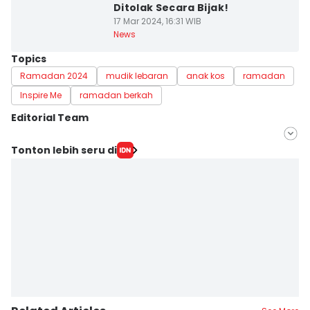
Ditolak Secara Bijak!
17 Mar 2024, 16:31 WIB
News
Topics
Ramadan 2024
mudik lebaran
anak kos
ramadan
Inspire Me
ramadan berkah
Editorial Team
Editor
Tonton lebih seru di
Deryardli Tiarhendi
Editor
Umi Kalsum