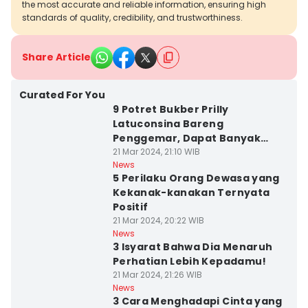
the most accurate and reliable information, ensuring high
standards of quality, credibility, and trustworthiness.
Share Article
Curated For You
9 Potret Bukber Prilly
Latuconsina Bareng
Penggemar, Dapat Banyak
Kado
21 Mar 2024, 21:10 WIB
News
5 Perilaku Orang Dewasa yang
Kekanak-kanakan Ternyata
Positif
21 Mar 2024, 20:22 WIB
News
3 Isyarat Bahwa Dia Menaruh
Perhatian Lebih Kepadamu!
21 Mar 2024, 21:26 WIB
News
3 Cara Menghadapi Cinta yang