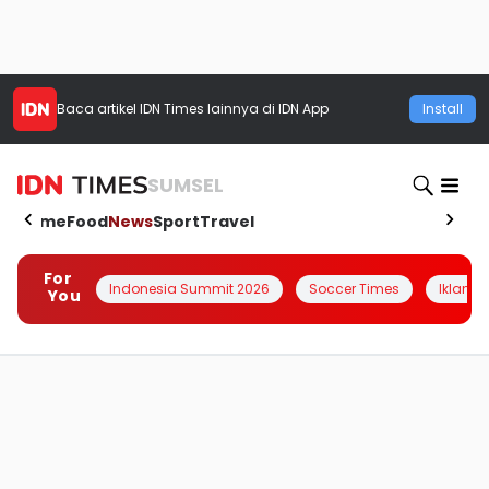
Baca artikel
IDN Times
lainnya di IDN App
Install
SUMSEL
Home
Food
News
Sport
Travel
For
Indonesia Summit 2026
Soccer Times
Iklanin 
You