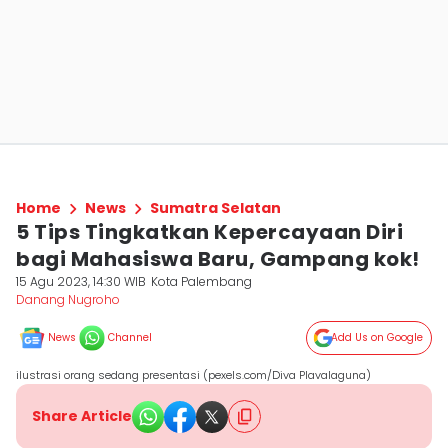
Home
News
Sumatra Selatan
5 Tips Tingkatkan Kepercayaan Diri
bagi Mahasiswa Baru, Gampang kok!
15 Agu 2023, 14:30 WIB
Kota Palembang
Danang Nugroho
News
Channel
Add Us on Google
ilustrasi orang sedang presentasi (pexels.com/Diva Plavalaguna)
Share Article