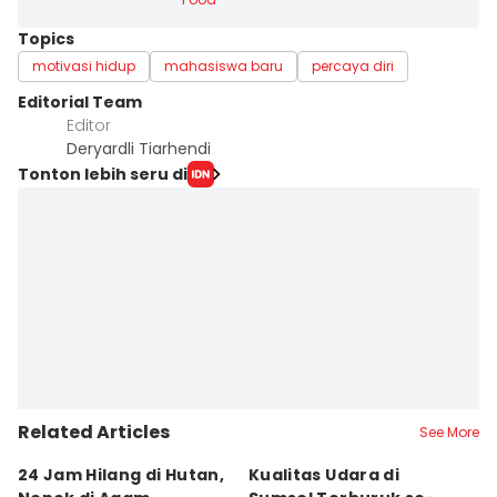
Topics
motivasi hidup
mahasiswa baru
percaya diri
Editorial Team
Editor
Deryardli Tiarhendi
Tonton lebih seru di
Related Articles
See More
24 Jam Hilang di Hutan,
Kualitas Udara di
K