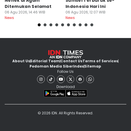
Nenek di Agam
Sumsel Terburuk se-
P
Ditemukan Selamat
Indonesia Hari Ini
A
06 Agu 2026, 14:46 WIB
06 Agu 2026, 12:07 WIB
06
News
News
Ne
About Us
Editorial Team
Contact Us
Terms of Services
Pedoman Media Siber
Index
Sitemap
Follow Us
Download
© 2026 IDN. All Rights Reserved.