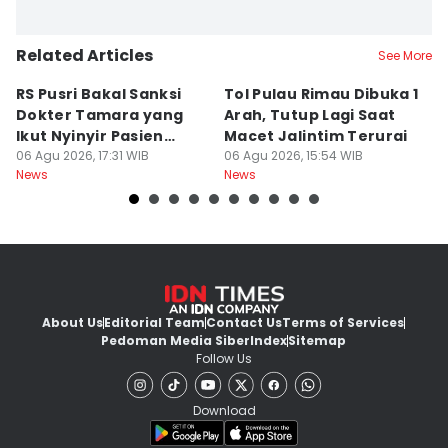
Related Articles
See More
RS Pusri Bakal Sanksi
Tol Pulau Rimau Dibuka 1
2
Dokter Tamara yang
Arah, Tutup Lagi Saat
N
Ikut Nyinyir Pasien
Macet Jalintim Terurai
D
Yurizal
06 Agu 2026, 17:31 WIB
06 Agu 2026, 15:54 WIB
06
News
News
Ne
About Us
Editorial Team
Contact Us
Terms of Services
Pedoman Media Siber
Index
Sitemap
Follow Us
Download