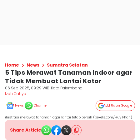
Home
News
Sumatra Selatan
5 Tips Merawat Tanaman Indoor agar
Tidak Membuat Lantai Kotor
06 Sep 2025, 09:29 WIB
Kota Palembang
Izah Cahya
News
Channel
Add Us on Google
ilustrasi merawat tanaman agar lantai tetap bersih (pexels.com/Huy Phan)
Share Article