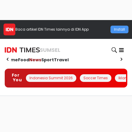
Baca artikel
IDN Times
lainnya di IDN App
Install
SUMSEL
Home
Food
News
Sport
Travel
For
Indonesia Summit 2026
Soccer Times
Iklanin 
You