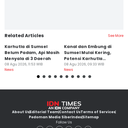
Related Articles
See More
Karhutla di Sumsel
Kanal dan Embung di
D
Belum Padam, Api Masih
Sumsel Mulai Kering,
Ni
Menyala di 3 Daerah
Potensi Karhutla
Di
08 Agu 2026, 11:53 WIB
Meningkat
08 Agu 2026, 09:33 WIB
W
08
News
News
Ne
About Us
Editorial Team
Contact Us
Terms of Services
Pedoman Media Siber
Index
Sitemap
Follow Us