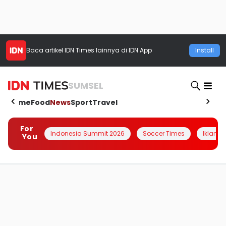
Baca artikel
IDN Times
lainnya di IDN App
Install
SUMSEL
Home
Food
News
Sport
Travel
For
Indonesia Summit 2026
Soccer Times
Iklanin 
You