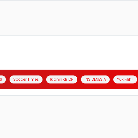
6
Soccer Times
Iklanin di IDN
INSIDENESIA
Yuk Pilih !