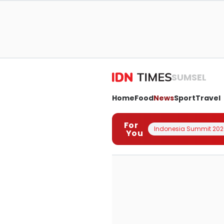
SUMSEL
Home
Food
News
Sport
Travel
For
Indonesia Summit 202
You