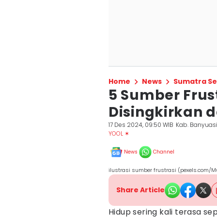
Home
News
Sumatra Se
5 Sumber Frus
Disingkirkan 
17 Des 2024, 09:50 WIB
Kab. Banyuas
YOOL ✶
News
Channel
ilustrasi sumber frustrasi (pexels.com/
Share Article
Hidup sering kali terasa s