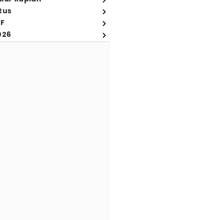
tus
FF
026