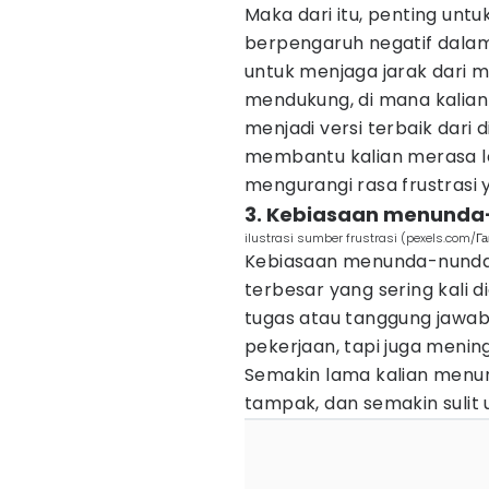
Maka dari itu, penting unt
berpengaruh negatif dala
untuk menjaga jarak dari m
mendukung, di mana kalian
menjadi versi terbaik dari 
membantu kalian merasa le
mengurangi rasa frustrasi y
3. Kebiasaan menunda-
ilustrasi sumber frustrasi (pexels.com/Г
Kebiasaan menunda-nunda a
terbesar yang sering kali d
tugas atau tanggung jawa
pekerjaan, tapi juga meni
Semakin lama kalian menun
tampak, dan semakin sulit