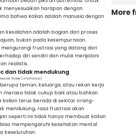
enambah beban pikiran dan emosi. Untuk
tuk menyesuaikan harapan dengan
More 
rima bahwa kalian adalah manusia dengan
 kesalahan adalah bagian dari proses
majuan, bukan pada kesempurnaan.
a mengurangi frustrasi yang datang dari
erhadap diri sendiri dan mulai menjalani
n realistis.
xic dan tidak mendukung
lexavier Rylee Cimafranca)
 berupa teman, keluarga, atau rekan kerja
n merasa tidak cukup baik atau bahkan
 kalian terus berada di sekitar orang-
ak mendukung, rasa frustrasi akan
an seperti ini tidak hanya membuat kalian
a bisa mempengaruhi kesehatan mental
a keseluruhan.