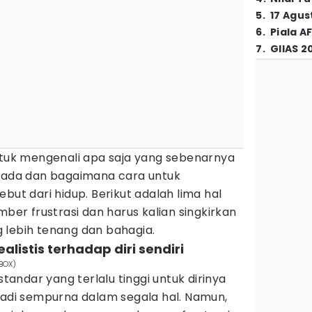
5
.
17 Agus
6
.
Piala A
7
.
GIIAS 2
untuk mengenali apa saja yang sebenarnya
u ada dan bagaimana cara untuk
but dari hidup. Berikut adalah lima hal
mber frustrasi dan harus kalian singkirkan
 lebih tenang dan bahagia.
alistis terhadap diri sendiri
 BOX)
ndar yang terlalu tinggi untuk dirinya
jadi sempurna dalam segala hal. Namun,