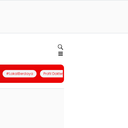
#LokalBerdaya
Profil Dokter
Quiz
Join Community