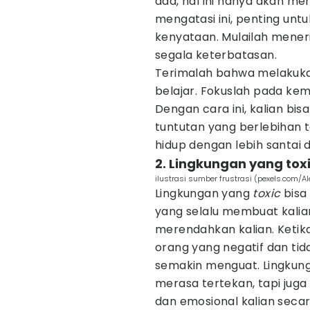
ada, hal ini hanya akan m
mengatasi ini, penting un
kenyataan. Mulailah mene
segala keterbatasan.
Terimalah bahwa melakukan
belajar. Fokuslah pada ke
Dengan cara ini, kalian bis
tuntutan yang berlebihan t
hidup dengan lebih santai da
2. Lingkungan yang to
ilustrasi sumber frustrasi (pexels.com/A
Lingkungan yang
toxic
bisa
yang selalu membuat kalia
merendahkan kalian. Ketika
orang yang negatif dan tid
semakin menguat. Lingkung
merasa tertekan, tapi jug
dan emosional kalian secar