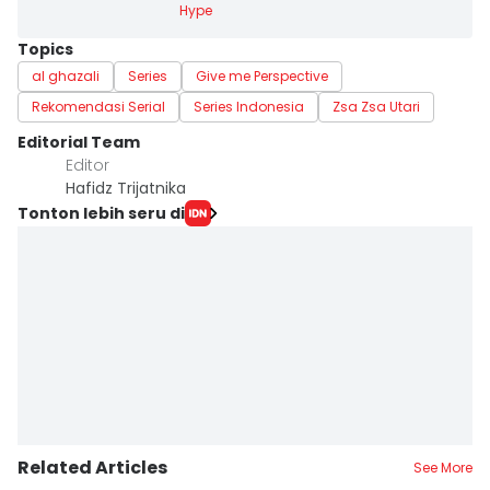
Hype
Topics
al ghazali
Series
Give me Perspective
Rekomendasi Serial
Series Indonesia
Zsa Zsa Utari
Editorial Team
Editor
Hafidz Trijatnika
Tonton lebih seru di
Related Articles
See More