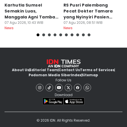
Karhutla Sumsel
RS Pusri Palembang
Su
Semakin Luas,
Pecat Dokter Tamara
C
Manggala Agni Tambah
yang Nyinyiri Pasien
C
Regu Pemadam
07 Agu 2026, 10:43 WIB
Yurizal
07 Agu 2026, 08:51 WIB
07
News
News
Ne
About Us
Editorial Team
Contact Us
Terms of Services
Pedoman Media Siber
Index
Sitemap
Follow Us
Download
© 2026 IDN. All Rights Reserved.