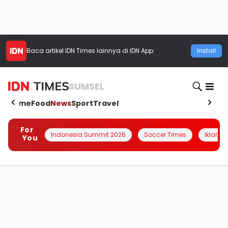
Baca artikel
IDN Times
lainnya di IDN App
Install
SUMSEL
Home
Food
News
Sport
Travel
For
Indonesia Summit 2026
Soccer Times
Iklanin 
You