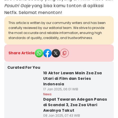
Pasutri Gaje
yang bisa kamu tonton di aplikasi
Netfix. Selamat menonton!
This article is written by our community writers and has been
carefully reviewed by our editorial team. We strive to provide
the most accurate and reliable information, ensuring high
standards of quality, credibility, and trustworthiness.
Share Article
Curated For You
10 Aktor Lawan Main Zsa Zsa
Utari di Film dan Series
Indonesia
17 Jan 2025, 06:01 WIB
News
Dapat Tawaran Adegan Panas
di Scandal 3, Zsa Zsa Utari
Awalnya Takut
08 Jan 2025, 07:43 WIB