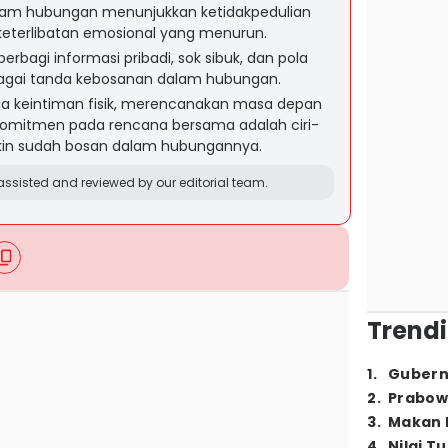
lam hubungan menunjukkan ketidakpedulian
keterlibatan emosional yang menurun.
bagi informasi pribadi, sok sibuk, dan pola
gai tanda kebosanan dalam hubungan.
aga keintiman fisik, merencanakan masa depan
omitmen pada rencana bersama adalah ciri-
kin sudah bosan dalam hubungannya.
ssisted and reviewed by our editorial team.
Trendi
1
.
Gubern
2
.
Prabow
3
.
Makan B
4
.
Nilai T