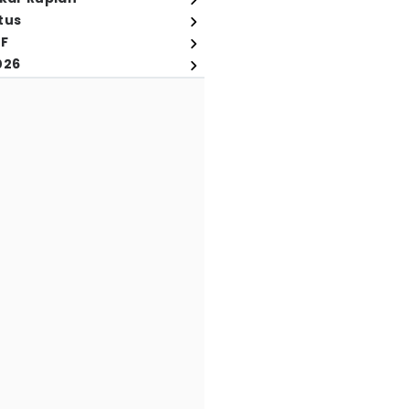
tus
FF
026