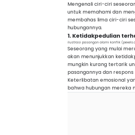
Mengenali ciri-ciri seseo
untuk memahami dan mengat
membahas lima ciri-ciri s
hubungannya.
1. Ketidakpedulian ter
ilustrasi pasangan alami konflik (pexels.
Seseorang yang mulai me
akan menunjukkan ketidak
mungkin kurang tertarik u
pasangannya dan respons y
Keterlibatan emosional ya
bahwa hubungan mereka m