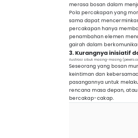
merasa bosan dalam menja
Pola percakapan yang mon
sama dapat mencerminkan 
percakapan hanya membaha
penambahan elemen menarik
gairah dalam berkomunikas
3. Kurangnya inisiatif
ilustrasi sibuk masing-masing (pexels.
Seseorang yang bosan mung
keintiman dan kebersamaan
pasangannya untuk melakuk
rencana masa depan, atau
bercakap-cakap.