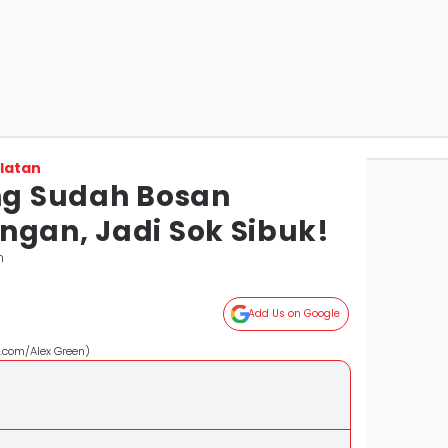
latan
ang Sudah Bosan
ngan, Jadi Sok Sibuk!
n
Add Us on Google
.com/Alex Green)