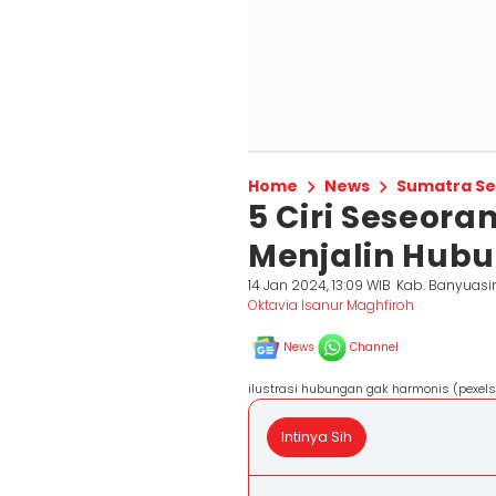
Home
News
Sumatra Se
5 Ciri Seseor
Menjalin Hubu
14 Jan 2024, 13:09 WIB
Kab. Banyuasi
Oktavia Isanur Maghfiroh
News
Channel
ilustrasi hubungan gak harmonis (pexels
Intinya Sih