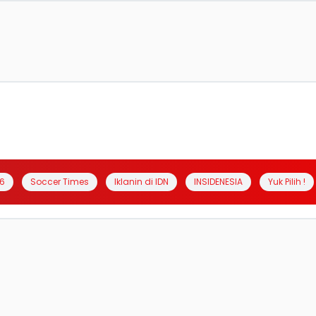
6
Soccer Times
Iklanin di IDN
INSIDENESIA
Yuk Pilih !