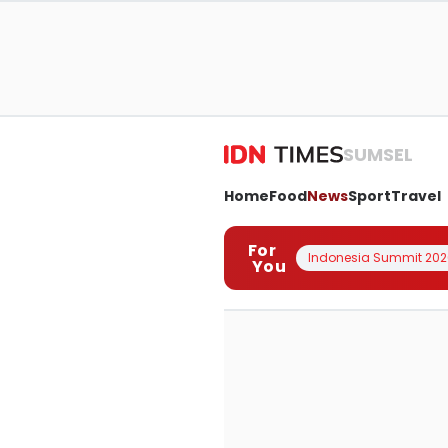
SUMSEL
Home
Food
News
Sport
Travel
For
Indonesia Summit 202
You