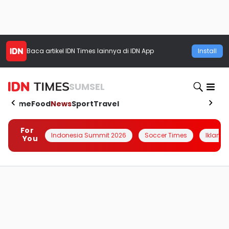
Baca artikel
IDN Times
lainnya di IDN App
Install
SUMSEL
Home
Food
News
Sport
Travel
For
Indonesia Summit 2026
Soccer Times
Iklanin 
You