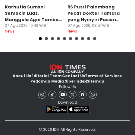
Karhutla Sumsel
RS Pusri Palembang
Su
Semakin Luas,
Pecat Dokter Tamara
C
Manggala Agni Tambah
yang Nyinyiri Pasien
C
Regu Pemadam
07 Agu 2026, 10:43 WIB
Yurizal
07 Agu 2026, 08:51 WIB
07
News
News
Ne
About Us
Editorial Team
Contact Us
Terms of Services
Pedoman Media Siber
Index
Sitemap
Follow Us
Download
© 2026 IDN. All Rights Reserved.