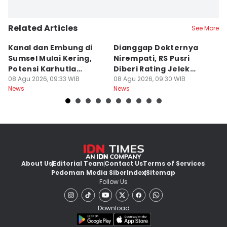
Related Articles
See More
Kanal dan Embung di
Dianggap Dokternya
S
Sumsel Mulai Kering,
Nirempati, RS Pusri
D
Potensi Karhutla
Diberi Rating Jelek
P
Meningkat
08 Agu 2026, 09:33 WIB
Warga Net
08 Agu 2026, 09:30 WIB
K
08
News
News
Ne
About Us
Editorial Team
Contact Us
Terms of Services
Pedoman Media Siber
Index
Sitemap
Follow Us
Download