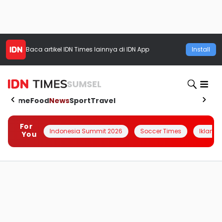
Baca artikel
IDN Times
lainnya di IDN App
Install
SUMSEL
Home
Food
News
Sport
Travel
For
Indonesia Summit 2026
Soccer Times
Iklanin 
You