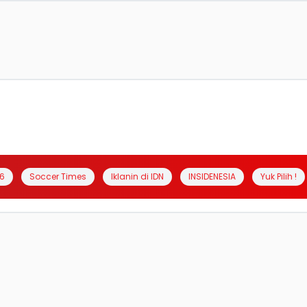
6
Soccer Times
Iklanin di IDN
INSIDENESIA
Yuk Pilih !