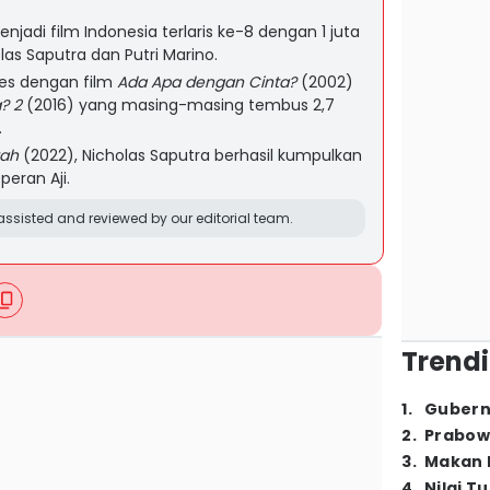
njadi film Indonesia terlaris ke-8 dengan 1 juta
las Saputra dan Putri Marino.
ses dengan film
Ada Apa dengan Cinta?
(2002)
? 2
(2016) yang masing-masing tembus 2,7
.
tah
(2022), Nicholas Saputra berhasil kumpulkan
peran Aji.
ssisted and reviewed by our editorial team.
Trendi
1
.
Gubern
2
.
Prabow
3
.
Makan B
4
.
Nilai T