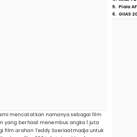
5
.
Piala A
6
.
GIIAS 2
smi mencatatkan namanya sebagai film
an yang berhasil menembus angka 1 juta
i film arahan Teddy Soeriaatmadja untuk