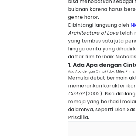
bisa menobatkan sebagai 
bulanan karena harus bers
genre horor.
Dibintangi langsung oleh
Ni
Architecture of Love
telah 
yang tembus satu juta pen
hingga cerita yang dihadir
daftar film terbaik Nichol
1. Ada Apa dengan Cint
Ada Apa dengan Cinta? (dok. Miles Films
Memulai debut bermain akt
memerankan karakter ikon
Cinta?
(2002). Bisa dibilang
remaja yang berhasil mel
dalamnya, seperti Dian Sastr
Priscillia.