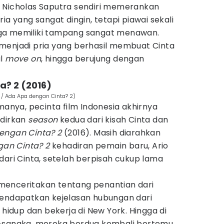
, Nicholas Saputra sendiri memerankan
ia yang sangat dingin, tetapi piawai sekali
ga memiliki tampang sangat menawan.
menjadi pria yang berhasil membuat Cinta
al
move on
, hingga berujung dengan
a? 2 (2016)
 / Ada Apa dengan Cinta? 2)
manya, pecinta film Indonesia akhirnya
adirkan
season
kedua dari kisah Cinta dan
engan Cinta? 2
(2016). Masih diarahkan
an Cinta? 2
kehadiran pemain baru, Ario
dari Cinta, setelah berpisah cukup lama
enceritakan tentang penantian dari
mendapatkan kejelasan hubungan dari
 hidup dan bekerja di New York. Hingga di
a-sangka, mereka berdua kembali bertemu