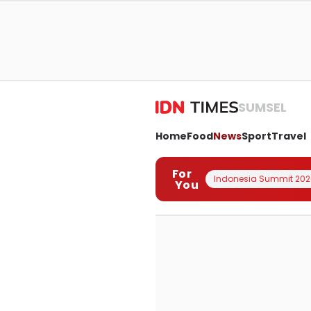
SUMSEL
Home
Food
News
Sport
Travel
For
Indonesia Summit 202
You