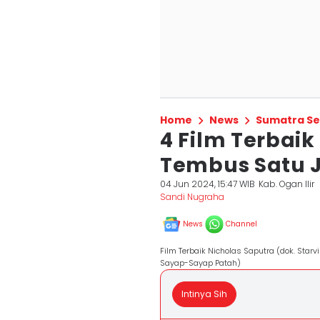
Home
News
Sumatra Se
4 Film Terbaik
Tembus Satu J
04 Jun 2024, 15:47 WIB
Kab. Ogan Ilir
Sandi Nugraha
News
Channel
Film Terbaik Nicholas Saputra (dok. Starvi
Sayap-Sayap Patah)
Intinya Sih