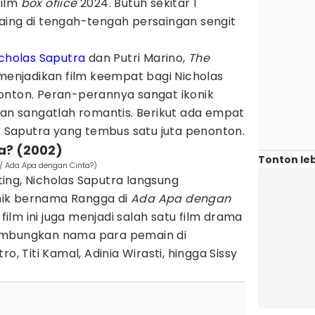
film
box ofiice
2024. Butuh sekitar 1
aing di tengah-tengah persaingan sengit
cholas Saputra
dan Putri Marino,
The
menjadikan film keempat bagi Nicholas
onton. Peran-perannya sangat ikonik
kan sangatlah romantis. Berikut ada empat
as Saputra yang tembus satu juta penonton.
a? (2002)
Tonton leb
 / Ada Apa dengan Cinta?)
ing, Nicholas Saputra langsung
ik bernama Rangga di
Ada Apa dengan
 film ini juga menjadi salah satu film drama
ambungkan nama para pemain di
o, Titi Kamal, Adinia Wirasti, hingga Sissy